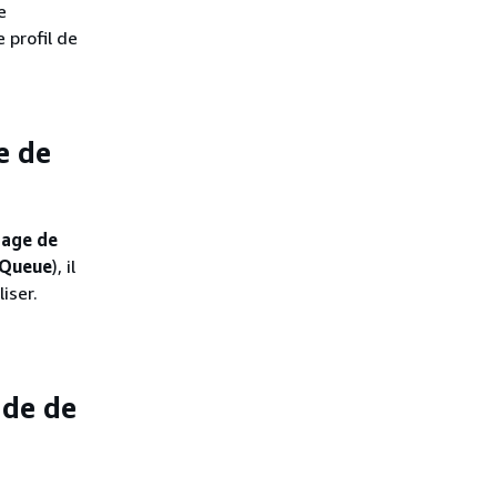
e
 profil de
e de
tage de
cQueue
), il
iser.
ide de
: