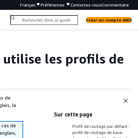
Français
Préférences
Contactez-nous
Commentaire
Créer un compte AWS
ilise les profils de
as de
lais, la
Sur cette page
 cas de
Profil de routage par défaut :
anglais,
profil de routage de base