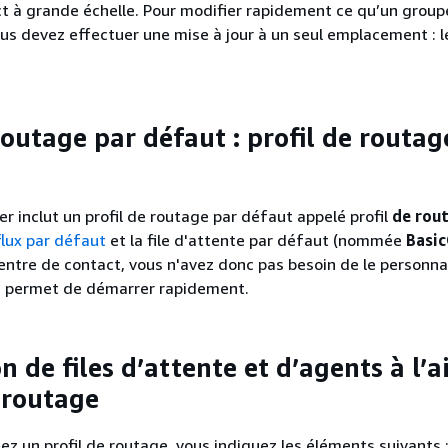
t à grande échelle. Pour modifier rapidement ce qu’un group
ous devez effectuer une mise à jour à un seul emplacement : le
routage par défaut : profil de routag
 inclut un profil de routage par défaut appelé profil
de rou
flux par défaut
et la file d'attente par défaut (nommée
Basi
entre de contact, vous n'avez donc pas besoin de le personnal
us permet de démarrer rapidement.
n de files d’attente et d’agents à l’a
e routage
ez un profil de routage, vous indiquez les éléments suivants 