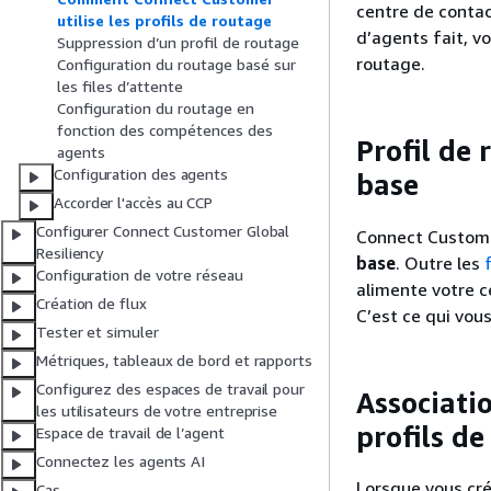
centre de contac
utilise les profils de routage
d’agents fait, v
Suppression d’un profil de routage
routage.
Configuration du routage basé sur
les files d’attente
Configuration du routage en
fonction des compétences des
Profil de 
agents
Configuration des agents
base
Accorder l'accès au CCP
Configurer Connect Customer Global
Connect Customer
Resiliency
base
. Outre les
Configuration de votre réseau
alimente votre c
Création de flux
C’est ce qui vo
Tester et simuler
Métriques, tableaux de bord et rapports
Configurez des espaces de travail pour
Associatio
les utilisateurs de votre entreprise
profils d
Espace de travail de l’agent
Connectez les agents AI
Lorsque vous cré
Cas