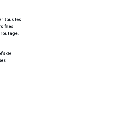
er tous les
s files
e routage.
fil de
les