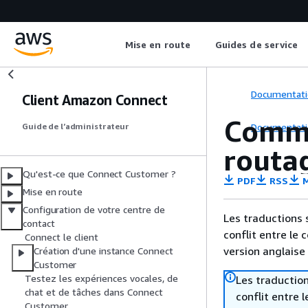
Mise en route
Guides de service
Documentati
Client Amazon Connect
Comme
Documentati
Guide de l’administrateur
routa
Qu'est-ce que Connect Customer ?
PDF
RSS
M
Mise en route
Configuration de votre centre de
Les traductions 
contact
conflit entre le 
Connect le client
version anglaise
Création d'une instance Connect
Customer
Testez les expériences vocales, de
Les traduction
chat et de tâches dans Connect
conflit entre 
Customer