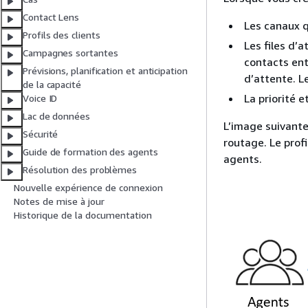
Contact Lens
Les canaux q
Profils des clients
Les files d’a
Campagnes sortantes
contacts entr
Prévisions, planification et anticipation
d’attente. L
de la capacité
La priorité e
Voice ID
Lac de données
L’image suivante
Sécurité
routage. Le profi
Guide de formation des agents
agents.
Résolution des problèmes
Nouvelle expérience de connexion
Notes de mise à jour
Historique de la documentation