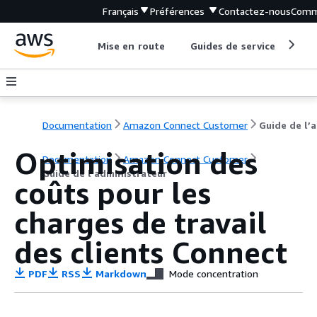
Français
Préférences
Contactez-nous
Comm
Mise en route
Guides de service
Out
Documentation
Amazon Connect Customer
G
Optimisation des
Documentation
Amazon Connect Customer
Guide de l’administrateur
coûts pour les
charges de travail
des clients Connect
PDF
RSS
Markdown
Mode concentration