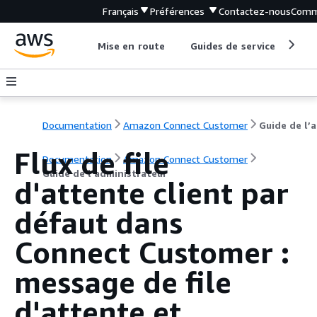
Français
Préférences
Contactez-nous
Comm
Mise en route
Guides de service
Out
Documentation
Amazon Connect Customer
G
Flux de file
Documentation
Amazon Connect Customer
Guide de l’administrateur
d'attente client par
défaut dans
Connect Customer :
message de file
d'attente et