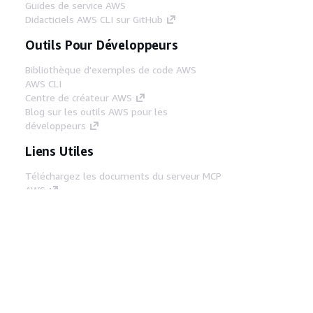
Guides de service AWS
Didacticiels AWS CLI sur GitHub
Outils Pour Développeurs
Bibliothèque d'exemples de code AWS
AWS CLI
Centre de créateur AWS
Blog sur les outils AWS pour les
développeurs
Liens Utiles
Téléchargez les documents du serveur MCP
AWS
Connectez-vous à la console AWS
AWS re:Post
Confidentialité
Conditions d'utilisation du
site
Préférences de cookies
© 2026,
Amazon Web Services, Inc. ou ses affiliés. Tous
droits réservés.