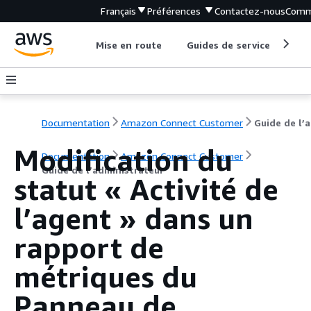
Français
Préférences
Contactez-nous
Comm
Mise en route
Guides de service
Out
Documentation
Amazon Connect Customer
G
Modification du
Documentation
Amazon Connect Customer
Guide de l’administrateur
statut « Activité de
l’agent » dans un
rapport de
métriques du
Panneau de