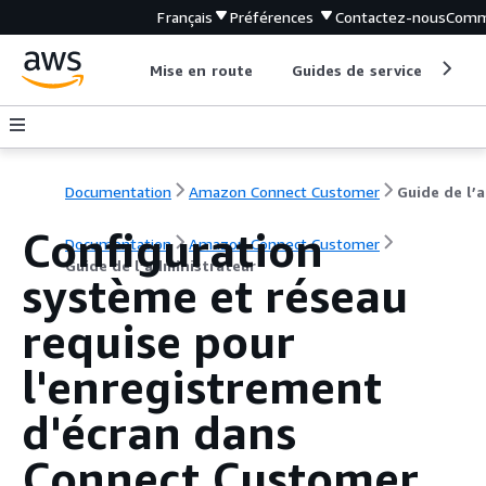
Français
Préférences
Contactez-nous
Comm
Mise en route
Guides de service
Out
Documentation
Amazon Connect Customer
G
Configuration
Documentation
Amazon Connect Customer
Guide de l’administrateur
système et réseau
requise pour
l'enregistrement
d'écran dans
Connect Customer