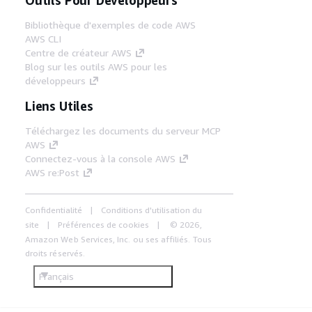
Bibliothèque d'exemples de code AWS
AWS CLI
Centre de créateur AWS
Blog sur les outils AWS pour les
développeurs
Liens Utiles
Téléchargez les documents du serveur MCP
AWS
Connectez-vous à la console AWS
AWS re:Post
Confidentialité
Conditions d'utilisation du
site
Préférences de cookies
© 2026,
Amazon Web Services, Inc. ou ses affiliés. Tous
droits réservés.
Français