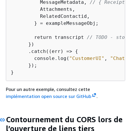
          MessageMetadata, 
// 
{
 Receipts:
          Attachments,

          RelatedContactid,

        } = exampleMessageObj;

        return transcript 
// TODO - store
      })

      .catch((err) => 
{
        console.log(
"CustomerUI"
, 
"ChatSe
      });

}      
Pour un autre exemple, consultez cette
implémentation open source sur GitHub
.
Contournement du CORS lors de
l’ouverture de liens tiers