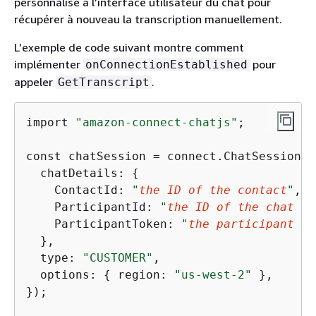
personnalisé à l’interface utilisateur du chat pour
récupérer à nouveau la transcription manuellement.
L’exemple de code suivant montre comment
implémenter
pour
onConnectionEstablished
appeler
.
GetTranscript
import 
"amazon-connect-chatjs"
;

const chatSession = connect.ChatSession.c
  chatDetails: 
{
    ContactId: 
"
the ID of the contact
"
,

    ParticipantId: 
"
the ID of the chat pa
    ParticipantToken: 
"
the participant to
  },

  type: 
"CUSTOMER"
,

  options: 
{
 region: 
"us-west-2"
 },

});
