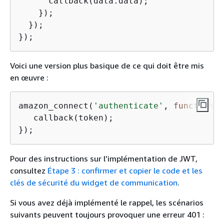
      callback(data.data);

    });

  });

});   
Voici une version plus basique de ce qui doit être mis
en œuvre :
amazon_connect(
'authenticate'
, 
function
(
c
   callback(token);

});  
Pour des instructions sur l’implémentation de JWT,
consultez
Étape 3 : confirmer et copier le code et les
clés de sécurité du widget de communication
.
Si vous avez déjà implémenté le rappel, les scénarios
suivants peuvent toujours provoquer une erreur 401 :