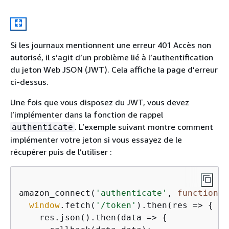
Si les journaux mentionnent une erreur 401 Accès non
autorisé, il s’agit d’un problème lié à l’authentification
du jeton Web JSON (JWT). Cela affiche la page d’erreur
ci-dessus.
Une fois que vous disposez du JWT, vous devez
l’implémenter dans la fonction de rappel
. L’exemple suivant montre comment
authenticate
implémenter votre jeton si vous essayez de le
récupérer puis de l’utiliser :
amazon_connect(
'authenticate'
, 
function
(
c
window
.fetch(
'/token'
).then(
res
 =>
{
    res.json().then(
data
 =>
{