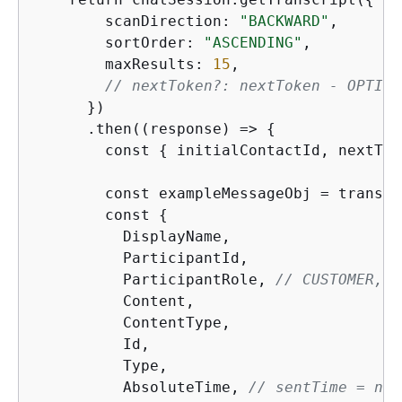
        scanDirection: 
"BACKWARD"
,

        sortOrder: 
"ASCENDING"
,

        maxResults: 
15
,

// nextToken?: nextToken - OPTION
      })

      .then((response) => 
{
        const 
{
 initialContactId, nextTok
        const exampleMessageObj = transcr
        const 
{
          DisplayName,

          ParticipantId,

          ParticipantRole, 
// CUSTOMER, A
          Content,

          ContentType,

          Id,

          Type,

          AbsoluteTime, 
// sentTime = new