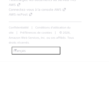
AWS
Connectez-vous à la console AWS
AWS re:Post
Confidentialité
Conditions d'utilisation du
site
Préférences de cookies
© 2026,
Amazon Web Services, Inc. ou ses affiliés. Tous
droits réservés.
Français