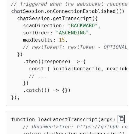
// Triggered when the websocket reconnect
chatSession.onConnectionEstablished(() =>
  chatSession.getTranscript(
{
    scanDirection: 
"BACKWARD"
,

    sortOrder: 
"ASCENDING"
,

    maxResults: 
15
,

// nextToken?: nextToken - OPTIONAL, 
  })

    .then((response) => 
{
      const 
{
 initialContactId, nextToken
// ...
    })

    .catch(() => 
{
})

});
function loadLatestTranscript(args) 
{
// Documentation: https://github.com/
    return chatSession.getTranscript(
{