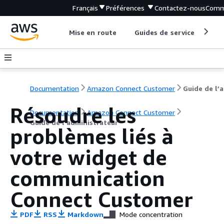
Français
Préférences
Contactez-nous
Comm
Mise en route
Guides de service
Out
Documentation
Amazon Connect Customer
G
Résoudre les
Documentation
Amazon Connect Customer
Guide de l’administrateur
problèmes liés à
votre widget de
communication
Connect Customer
PDF
RSS
Markdown
Mode concentration