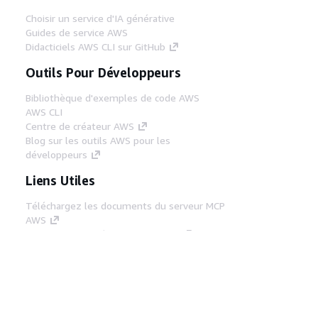
Choisir un service d'IA générative
Guides de service AWS
Didacticiels AWS CLI sur GitHub
Outils Pour Développeurs
Bibliothèque d'exemples de code AWS
AWS CLI
Centre de créateur AWS
Blog sur les outils AWS pour les
développeurs
Liens Utiles
Téléchargez les documents du serveur MCP
AWS
Connectez-vous à la console AWS
AWS re:Post
Confidentialité
Conditions d'utilisation du
site
Préférences de cookies
© 2026,
Amazon Web Services, Inc. ou ses affiliés. Tous