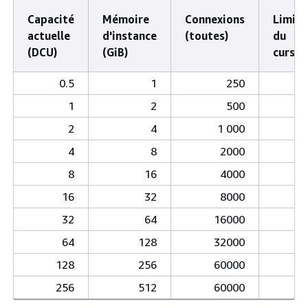
Capacité
Mémoire
Connexions
Limite
actuelle
d'instance
(toutes)
du
(DCU)
(GiB)
curseu
0.5
1
250
1
2
500
1
2
4
1 000
2
4
8
2000
4
8
16
4000
9
16
32
8000
13
32
64
16000
13
64
128
32000
13
128
256
60000
13
256
512
60000
13