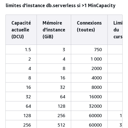
limites d'instance db.serverless si >1 MinCapacity
Capacité
Mémoire
Connexions
Limite
actuelle
d'instance
(toutes)
du
(DCU)
(GiB)
curseu
1.5
3
750
1
2
4
1 000
2
4
8
2000
4
8
16
4000
9
16
32
8000
19
32
64
16000
38
64
128
32000
76
128
256
60000
153
256
512
60000
307