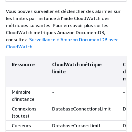
Vous pouvez surveiller et déclencher des alarmes sur
les limites par instance à l'aide CloudWatch des
métriques suivantes. Pour en savoir plus sur les
CloudWatch métriques Amazon DocumentDB,
consultez.
Surveillance d'Amazon DocumentDB avec
CloudWatch
Ressource
CloudWatch métrique
Clo
limite
d'ut
max
Mémoire
-
-
d'instance
Connexions
DatabaseConnectionsLimit
Dat
(toutes)
Curseurs
DatabaseCursorsLimit
Dat