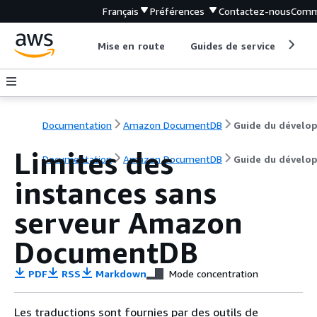
Français
Préférences
Contactez-nous
Comm
Mise en route
Guides de service
Out
Documentation
Amazon DocumentDB
Limites des
Documentation
Amazon DocumentDB
Guide du dévelo
instances sans
serveur Amazon
DocumentDB
PDF
RSS
Markdown
Mode concentration
Les traductions sont fournies par des outils de