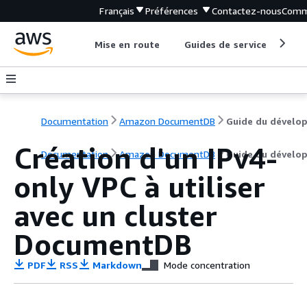
Français
Préférences
Contactez-nous
Comm
Mise en route
Guides de service
Out
Documentation
Amazon DocumentDB
Création d'un IPv4-
Documentation
Amazon DocumentDB
Guide du dévelo
only VPC à utiliser
avec un cluster
DocumentDB
PDF
RSS
Markdown
Mode concentration