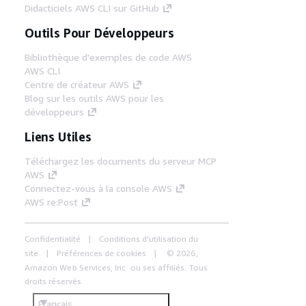
Didacticiels AWS CLI sur GitHub
Outils Pour Développeurs
Bibliothèque d'exemples de code AWS
AWS CLI
Centre de créateur AWS
Blog sur les outils AWS pour les
développeurs
Liens Utiles
Téléchargez les documents du serveur MCP
AWS
Connectez-vous à la console AWS
AWS re:Post
Confidentialité
Conditions d'utilisation du
site
Préférences de cookies
© 2026,
Amazon Web Services, Inc. ou ses affiliés. Tous
droits réservés.
Français