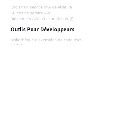
Choisir un service d'IA générative
Guides de service AWS
Didacticiels AWS CLI sur GitHub
Outils Pour Développeurs
Bibliothèque d'exemples de code AWS
AWS CLI
Centre de créateur AWS
Blog sur les outils AWS pour les
développeurs
Liens Utiles
Téléchargez les documents du serveur MCP
AWS
Connectez-vous à la console AWS
AWS re:Post
Confidentialité
Conditions d'utilisation du
site
Préférences de cookies
© 2026,
Amazon Web Services, Inc. ou ses affiliés. Tous