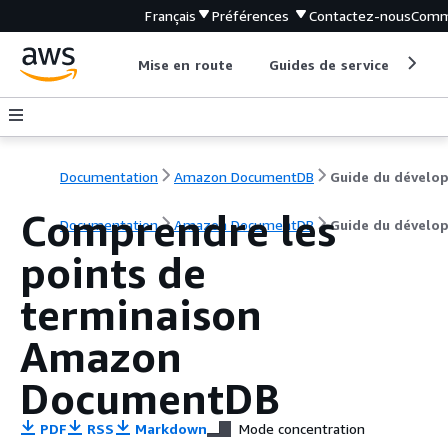
Français
Préférences
Contactez-nous
Comm
Mise en route
Guides de service
Out
Documentation
Amazon DocumentDB
Comprendre les
Documentation
Amazon DocumentDB
Guide du dévelo
points de
terminaison
Amazon
DocumentDB
PDF
RSS
Markdown
Mode concentration