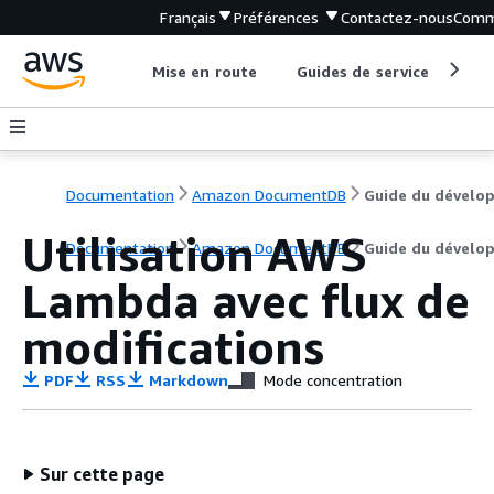
Français
Préférences
Contactez-nous
Comm
Mise en route
Guides de service
Out
Documentation
Amazon DocumentDB
Utilisation AWS
Documentation
Amazon DocumentDB
Guide du dévelo
Lambda avec flux de
modifications
PDF
RSS
Markdown
Mode concentration
Sur cette page