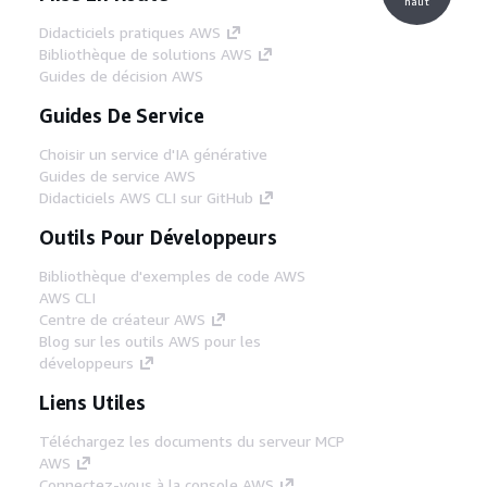
haut
Didacticiels pratiques AWS
Bibliothèque de solutions AWS
Guides de décision AWS
Guides De Service
Choisir un service d'IA générative
Guides de service AWS
Didacticiels AWS CLI sur GitHub
Outils Pour Développeurs
Bibliothèque d'exemples de code AWS
AWS CLI
Centre de créateur AWS
Blog sur les outils AWS pour les
développeurs
Liens Utiles
Téléchargez les documents du serveur MCP
AWS
Connectez-vous à la console AWS