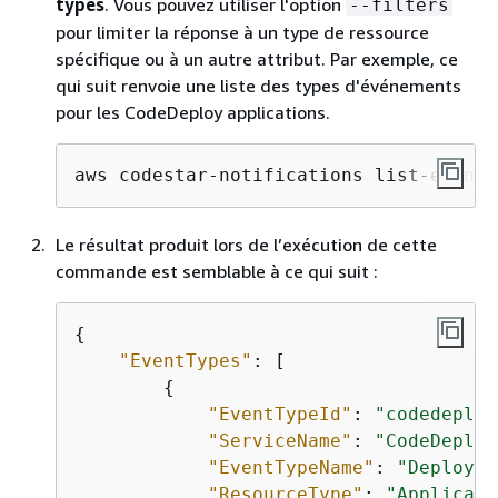
types
. Vous pouvez utiliser l'option
--filters
pour limiter la réponse à un type de ressource
spécifique ou à un autre attribut. Par exemple, ce
qui suit renvoie une liste des types d'événements
pour les CodeDeploy applications.
aws codestar-notifications list-
event
-
Le résultat produit lors de l’exécution de cette
commande est semblable à ce qui suit :
{
"EventTypes"
: [

{
"EventTypeId"
: 
"codedeploy
"ServiceName"
: 
"CodeDeploy
"EventTypeName"
: 
"Deployme
"ResourceType"
: 
"Applicati