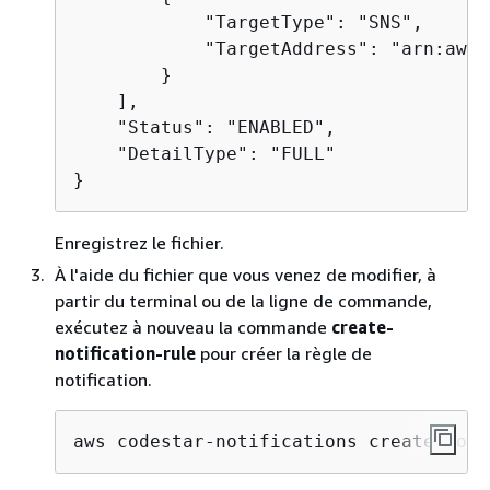
            "TargetType": "SNS",

            "TargetAddress": "arn:aws:
        }

    ],

    "Status": "ENABLED",

    "DetailType": "FULL"

}
Enregistrez le fichier.
À l'aide du fichier que vous venez de modifier, à
partir du terminal ou de la ligne de commande,
exécutez à nouveau la commande
create-
notification-rule
pour créer la règle de
notification.
aws codestar-notifications create-noti