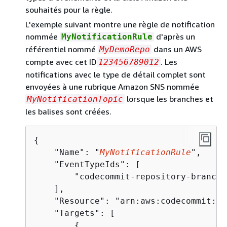
souhaités pour la règle.
L'exemple suivant montre une règle de notification
nommée
d'après un
MyNotificationRule
référentiel nommé
dans un AWS
MyDemoRepo
compte avec cet ID
. Les
123456789012
notifications avec le type de détail complet sont
envoyées à une rubrique Amazon SNS nommée
lorsque les branches et
MyNotificationTopic
les balises sont créées.
{
    "Name": "
MyNotificationRule
",

    "EventTypeIds": [

        "codecommit-repository-branche
    ],

    "Resource": "arn:aws:codecommit:
us
    "Targets": [

{