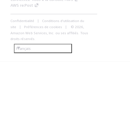
AWS re:Post
Confidentialité
Conditions d'utilisation du
site
Préférences de cookies
© 2026,
Amazon Web Services, Inc. ou ses affiliés. Tous
droits réservés.
Français