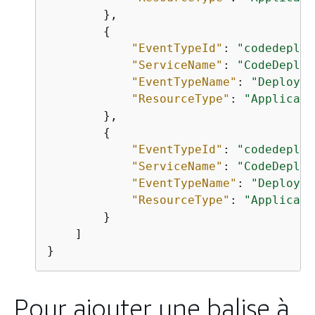
        },

{
"EventTypeId"
: 
"codedeploy
"ServiceName"
: 
"CodeDeploy
"EventTypeName"
: 
"Deployme
"ResourceType"
: 
"Applicati
        },

{
"EventTypeId"
: 
"codedeploy
"ServiceName"
: 
"CodeDeploy
"EventTypeName"
: 
"Deployme
"ResourceType"
: 
"Applicati
        }

    ]

}
Pour ajouter une balise à