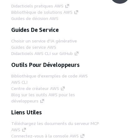
Didacticiels pratiques AWS
Bibliothèque de solutions AWS
Guides de décision AWS
Guides De Service
Choisir un service d'IA générative
Guides de service AWS
Didacticiels AWS CLI sur GitHub
Outils Pour Développeurs
Bibliothèque d'exemples de code AWS
AWS CLI
Centre de créateur AWS
Blog sur les outils AWS pour les
développeurs
Liens Utiles
Téléchargez les documents du serveur MCP
AWS
Connectez-vous à la console AWS