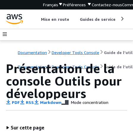
Français
Préférences
Contactez-nous
Comm
Mise en route
Guides de service
Out
Documentation
Developer Tools Console
Présentation de la
Documentation
Developer Tools Console
Guide de l’uti
console Outils pour
développeurs
PDF
RSS
Markdown
Mode concentration
Sur cette page