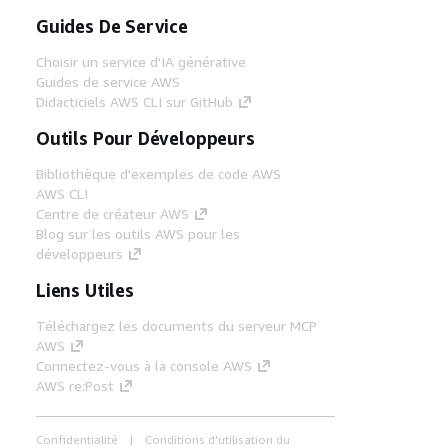
Guides De Service
Choisir un service d'IA générative
Guides de service AWS
Didacticiels AWS CLI sur GitHub
Outils Pour Développeurs
Bibliothèque d'exemples de code AWS
AWS CLI
Centre de créateur AWS
Blog sur les outils AWS pour les
développeurs
Liens Utiles
Téléchargez les documents du serveur MCP
AWS
Connectez-vous à la console AWS
AWS re:Post
Confidentialité
Conditions d'utilisation du