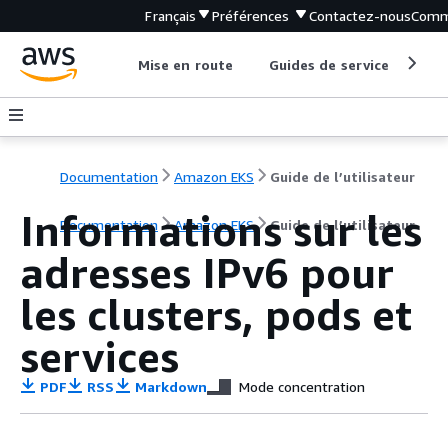
Français
Préférences
Contactez-nous
Comm
Mise en route
Guides de service
Out
Documentation
Amazon EKS
Guide de l’utilisateur
Informations sur les
Documentation
Amazon EKS
Guide de l’utilisateur
adresses IPv6 pour
les clusters, pods et
services
PDF
RSS
Markdown
Mode concentration