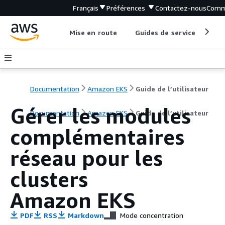
Français
Préférences
Contactez-nous
Comm
Mise en route
Guides de service
Out
Documentation
Amazon EKS
Guide de l’utilisateur
Gérer les modules
Documentation
Amazon EKS
Guide de l’utilisateur
complémentaires
réseau pour les
clusters
Amazon EKS
PDF
RSS
Markdown
Mode concentration