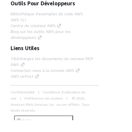
Outils Pour Développeurs
Bibliothèque d'exemples de code AWS
AWS CLI
Centre de créateur AWS
Blog sur les outils AWS pour les
développeurs
Liens Utiles
Téléchargez les documents du serveur MCP
AWS
Connectez-vous à la console AWS
AWS re:Post
Confidentialité
Conditions d'utilisation du
site
Préférences de cookies
© 2026,
Amazon Web Services, Inc. ou ses affiliés. Tous
droits réservés.
Français