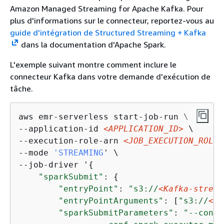
Amazon Managed Streaming for Apache Kafka. Pour
plus d'informations sur le connecteur, reportez-vous au
guide d'intégration de Structured Streaming + Kafka
dans la documentation d'Apache Spark.
L'exemple suivant montre comment inclure le
connecteur Kafka dans votre demande d'exécution de
tâche.
aws emr-serverless start-job-run \

--application-id 
<APPLICATION_ID>
 \

--execution-role-arn 
<JOB_EXECUTION_ROLE>
--mode 
'STREAMING
' \

--job-driver '
{
"sparkSubmit"
: 
{
"entryPoint"
: 
"s3://
<Kafka-stream
"entryPointArguments"
: [
"s3://
<DO
"sparkSubmitParameters"
: 
"--conf 