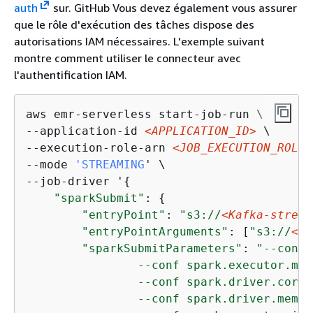
auth
sur. GitHub Vous devez également vous assurer
que le rôle d'exécution des tâches dispose des
autorisations IAM nécessaires. L'exemple suivant
montre comment utiliser le connecteur avec
l'authentification IAM.
aws emr-serverless start-job-run \

--application-id 
<APPLICATION_ID>
 \

--execution-role-arn 
<JOB_EXECUTION_ROLE>
--mode 
'STREAMING
' \

--job-driver '
{
"sparkSubmit"
: 
{
"entryPoint"
: 
"s3://
<Kafka-stream
"entryPointArguments"
: [
"s3://
<DO
"sparkSubmitParameters"
: 
"--conf 
                --conf spark.executor.mem
                --conf spark.driver.cores=
                --conf spark.driver.memor