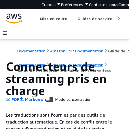
Français
Préférences
Contactez-nous
Comm
Mise en route
Guides de service
Out
Documentation
Amazon EMR Documentation
Connecteurs de
Documentation
Amazon EMR Documentation
Guide de l'utilisateur d'Amazon EMR Serverless
streaming pris en
charge
PDF
Markdown
Mode concentration
Les traductions sont fournies par des outils de
traduction automatique. En cas de conflit entre le
contenu d'une traduction et celui de la version