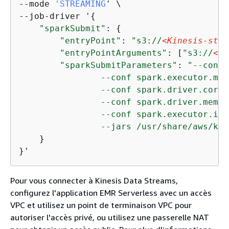
--mode 
'STREAMING
' \

--job-driver '
{
"sparkSubmit"
: 
{
"entryPoint"
: 
"s3://
<Kinesis-stre
"entryPointArguments"
: [
"s3://
<DO
"sparkSubmitParameters"
: 
"--conf 
                --conf spark.executor.mem
                --conf spark.driver.cores=
                --conf spark.driver.memor
                --conf spark.executor.ins
                --jars /usr/share/aws/kin
    }

}'
Pour vous connecter à Kinesis Data Streams,
configurez l'application EMR Serverless avec un accès
VPC et utilisez un point de terminaison VPC pour
autoriser l'accès privé, ou utilisez une passerelle NAT