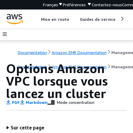
Français
Préférences
Contactez-nous
Comm
Mise en route
Guides de service
Out
Documentation
Amazon EMR Documentation
Options Amazon
Documentation
Amazon EMR Documentation
Manageme
VPC lorsque vous
lancez un cluster
PDF
Markdown
Mode concentration
Sur cette page