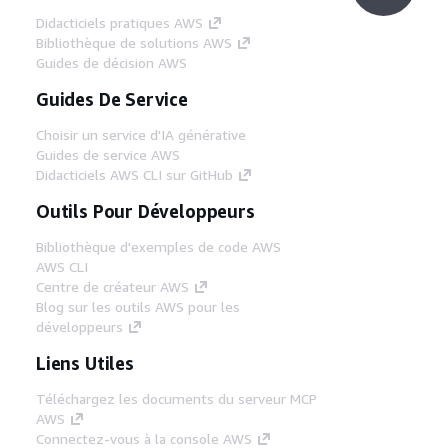
Didacticiels pratiques AWS
Bibliothèque de solutions AWS
Guides de décision AWS
Guides De Service
Choisir un service d'IA générative
Guides de service AWS
Didacticiels AWS CLI sur GitHub
Outils Pour Développeurs
Bibliothèque d'exemples de code AWS
AWS CLI
Centre de créateur AWS
Blog sur les outils AWS pour les
développeurs
Liens Utiles
Téléchargez les documents du serveur MCP
AWS
Connectez-vous à la console AWS