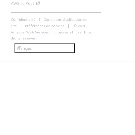
AWS re:Post
Confidentialité
Conditions d'utilisation du
site
Préférences de cookies
© 2026,
Amazon Web Services, Inc. ou ses affiliés. Tous
droits réservés.
Français