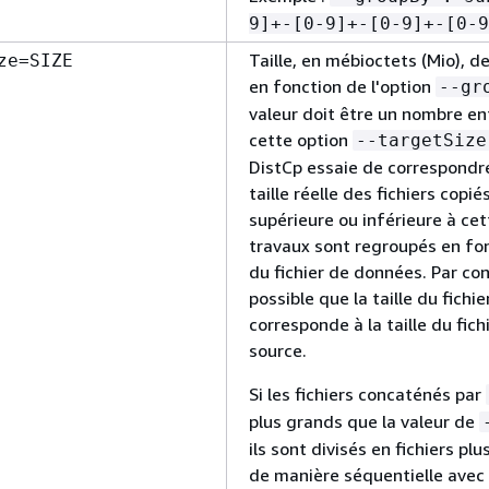
9]+-[0-9]+-[0-9]+-[0-9
Taille, en mébioctets (Mio), de
ze=SIZE
en fonction de l'option
--gr
valeur doit être un nombre en
cette option
--targetSize
DistCp essaie de correspondre 
taille réelle des fichiers copié
supérieure ou inférieure à cet
travaux sont regroupés en fonc
du fichier de données. Par con
possible que la taille du fichie
corresponde à la taille du fic
source.
Si les fichiers concaténés par
plus grands que la valeur de
ils sont divisés en fichiers p
de manière séquentielle avec