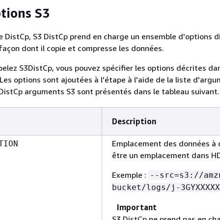
tions S3
re DistCp, S3 DistCp prend en charge un ensemble d'options d
 façon dont il copie et compresse les données.
elez S3DistCp, vous pouvez spécifier les options décrites dan
Les options sont ajoutées à l'étape à l'aide de la liste d'arg
DistCp arguments S3 sont présentés dans le tableau suivant.
Description
Emplacement des données à c
TION
être un emplacement dans H
Exemple :
--src=s3://amz
bucket/logs/j-3GYXXXXX
Important
S3 DistCp ne prend pas en ch