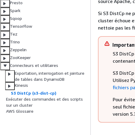
source Apache, c
Presto
Spark
Si S3 DistCp ne p
Sqoop
cluster échoue e
TensorFlow
nettoie pas les f
Tez
Trino
Importan
Zeppelin
S3 DistCp
ZooKeeper
contenant
Connecteurs et utilitaires
S3 DistCp 
Exportation, interrogation et jointure
de tables dans DynamoDB
Utilisez P
Kinesis
fichiers 
S3 DistCp (s3-dist-cp)
Pour évite
Exécuter des commandes et des scripts
sur un cluster
seul fichi
AWS Glossaire
version 5.