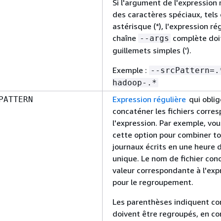
Si l'argument de l'expression 
des caractères spéciaux, tels
astérisque (*), l'expression ré
chaîne
complète doit
--args
guillemets simples (').
Exemple :
--srcPattern=.
hadoop-.*
Expression régulière
qui oblig
PATTERN
concaténer les fichiers corre
l'expression. Par exemple, vou
cette option pour combiner tou
journaux écrits en une heure d
unique. Le nom de fichier con
valeur correspondante à l'exp
pour le regroupement.
Les parenthèses indiquent co
doivent être regroupés, en co