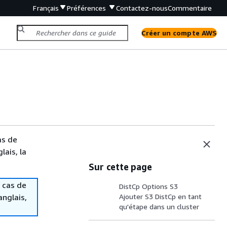
Français
Préférences
Contactez-nous
Commentaire
Créer un compte AWS
as de
lais, la
Sur cette page
 cas de
DistCp Options S3
anglais,
Ajouter S3 DistCp en tant
qu'étape dans un cluster