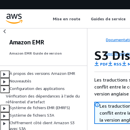
Mise en route
Guides de service
Documentati
Amazon EMR
S3 Dis
Documentati
Amazon EMR Guide de version
PDF
RSS
M
À propos des versions Amazon EMR
Les traductions 
Nouveautés
conflit entre le 
Configuration des applications
version anglaise
Vérification des dépendances à l'aide du
référentiel d'artefact
Les traduction
Système de fichiers EMR (EMRFS)
conflit entre 
Système de fichiers S3A
la version ang
Chiffrement côté client Amazon S3
avec S3A