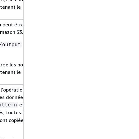
tenant le
a peut être un
Oui
mazon S3.
/output
arge les noms de
tenant le
 l'opération de
Non
des données à
et
attern
--
s, toutes les
ont copiées dans