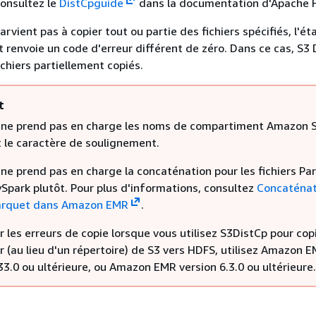
onsultez le
DistCpguide
dans la documentation d'Apache 
arvient pas à copier tout ou partie des fichiers spécifiés, l'é
t renvoie un code d'erreur différent de zéro. Dans ce cas, S3
ichiers partiellement copiés.
t
 ne prend pas en charge les noms de compartiment Amazon 
 le caractère de soulignement.
ne prend pas en charge la concaténation pour les fichiers Pa
ySpark plutôt. Pour plus d'informations, consultez
Concaténat
parquet dans Amazon EMR
.
r les erreurs de copie lorsque vous utilisez S3DistCp pour cop
er (au lieu d'un répertoire) de S3 vers HDFS, utilisez Amazon 
33.0 ou ultérieure, ou Amazon EMR version 6.3.0 ou ultérieure.