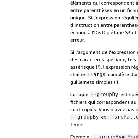
éléments qui correspondent à 
entre parenthèses en un fichie
unique. Si l'expression réguliè
d'instruction entre parenthèse
échoue à l'DistCp étape S3 et
erreur.
Si l'argument de l'expression 
des caractères spéciaux, tels
astérisque (*), l'expression ré
chaîne
complète doit
--args
guillemets simples (').
Lorsque
est spéc
--groupBy
fichiers qui correspondent au
sont copiés. Vous n'avez pas b
et
--groupBy
--srcPatt
temps.
Exemple :
--groupBy=.*su