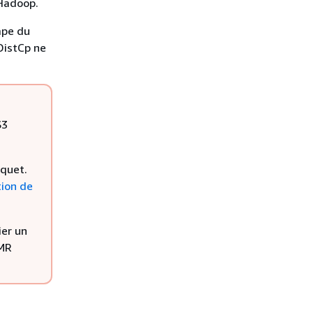
Hadoop.
tape du
 DistCp ne
S3
rquet.
ion de
ier un
EMR