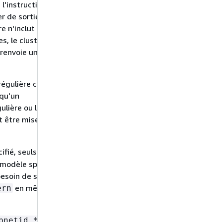
l'instruction
r de sortie
re n'inclut pas
s, le cluster
 renvoie une
régulière contient
 qu'un
gulière ou la
 être mise entre
ifié, seuls les
 modèle spécifié
esoin de spécifier
en même
ern
bnetid.*([0-