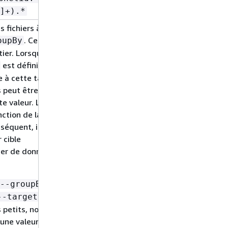
]+).*
s fichiers à créer
Non
. Cette
oupBy
tier. Lorsque
est définie, S3
à cette taille ; la
s peut être
te valeur. Les
tion de la taille
séquent, il est
r cible
hier de données
sont
--groupBy
,
--targetSize
lus petits, nommés
 une valeur