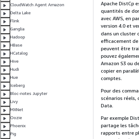
Apache DistCp es
CloudWatch Agent Amazon
quantités de do
Delta Lake
avec AWS, en pa
Flink
version 4.0 et ve
Ganglia
dans un cluster 
Hadoop
efficacement de
HBase
peuvent être tra
HCatalog
pouvez égalemen
Hive
Amazon S3 ou de 
Hudi
copier en paral
Hue
comptes.
Iceberg
Pour des comman
Bloc-notes Jupyter
scénarios réels,
Livy
Data.
MXNet
Par exemple Dist
Oozie
partage les tâch
Phoenix
rapports entre p
Pig