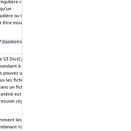
régulière contient
 qu'un
gulière ou la
 être mise entre
*daemons.*-
e S3 DistCp à
Non
spondant à
s pouvez utiliser
s les fichiers
ans un fichier
caténé est la
ression régulière
mment les fichiers
mbinant tous les