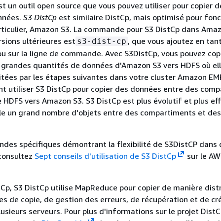
t un outil open source que vous pouvez utiliser pour copier 
nnées.
S3 DistCp
est similaire DistCp, mais optimisé pour fon
rticulier, Amazon S3. La commande pour S3 DistCp dans Ama
rsions ultérieures est
, que vous ajoutez en tan
s3-dist-cp
ou sur la ligne de commande. Avec S3DistCp, vous pouvez cop
 grandes quantités de données d'Amazon S3 vers HDFS où el
itées par les étapes suivantes dans votre cluster Amazon EM
t utiliser S3 DistCp pour copier des données entre des com
HDFS vers Amazon S3. S3 DistCp est plus évolutif et plus eff
lèle un grand nombre d'objets entre des compartiments et de
des spécifiques démontrant la flexibilité de S3DistCP dans 
 consultez
Sept conseils d'utilisation de S3 DistCp
sur le AW
Cp, S3 DistCp utilise MapReduce pour copier de manière distri
es de copie, de gestion des erreurs, de récupération et de cr
lusieurs serveurs. Pour plus d'informations sur le projet Dist