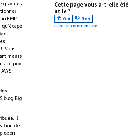
de grandes
Cette page vous a-t-elle été
ctionner
utile ?
zon EMR
Oui
Non
t qu'étape
Faire un commentaire
ier
les
R. Vous
partiments
icace pour
s AWS
des
S blog Big
buée. Il
éation de
Cp open