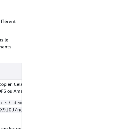
ifférent
s le
uments.
Obligatoire
opier. Cela peut
Oui
DFS ou Amazon S3.
n-s3-demo-
X9IOJ/node
arge les noms de