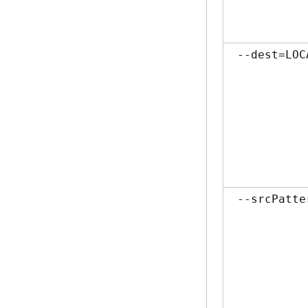
--dest=LOC
--srcPatte