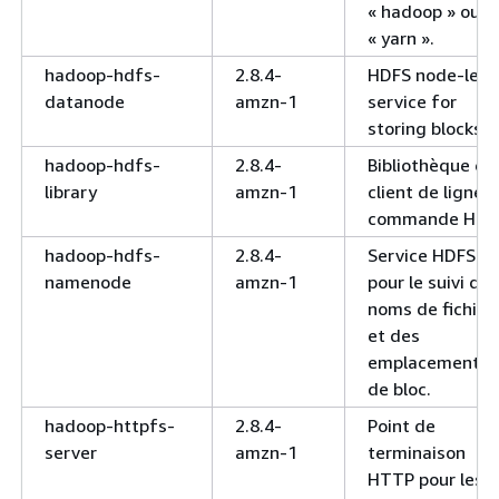
« hadoop » ou
« yarn ».
hadoop-hdfs-
2.8.4-
HDFS node-leve
datanode
amzn-1
service for
storing blocks.
hadoop-hdfs-
2.8.4-
Bibliothèque et
library
amzn-1
client de ligne 
commande HDF
hadoop-hdfs-
2.8.4-
Service HDFS
namenode
amzn-1
pour le suivi des
noms de fichier
et des
emplacements
de bloc.
hadoop-httpfs-
2.8.4-
Point de
server
amzn-1
terminaison
HTTP pour les