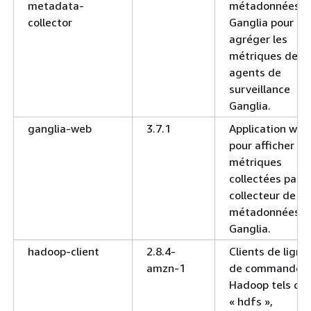
metadata-
métadonnées
collector
Ganglia pour
agréger les
métriques des
agents de
surveillance
Ganglia.
ganglia-web
3.7.1
Application web
pour afficher le
métriques
collectées par l
collecteur de
métadonnées
Ganglia.
hadoop-client
2.8.4-
Clients de ligne
amzn-1
de commande
Hadoop tels qu
« hdfs »,