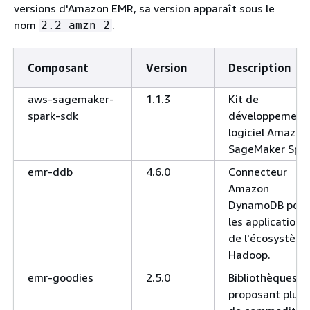
versions d'Amazon EMR, sa version apparaît sous le
nom
.
2.2-amzn-2
Composant
Version
Description
aws-sagemaker-
1.1.3
Kit de
spark-sdk
développement
logiciel Amazon
SageMaker Spa
emr-ddb
4.6.0
Connecteur
Amazon
DynamoDB pour
les applications
de l'écosystèm
Hadoop.
emr-goodies
2.5.0
Bibliothèques
proposant plus