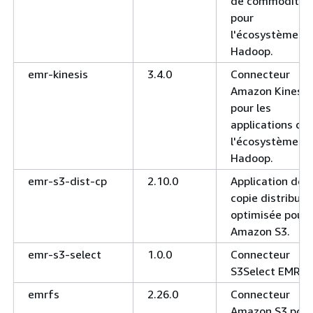
de commodités
pour
l'écosystème
Hadoop.
emr-kinesis
3.4.0
Connecteur
Amazon Kinesis
pour les
applications de
l'écosystème
Hadoop.
emr-s3-dist-cp
2.10.0
Application de
copie distribuée
optimisée pour
Amazon S3.
emr-s3-select
1.0.0
Connecteur
S3Select EMR
emrfs
2.26.0
Connecteur
Amazon S3 pour