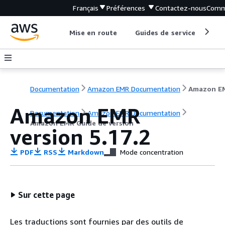
Français
Préférences
Contactez-nous
Comm
Mise en route
Guides de service
Out
Documentation
Amazon EMR Documentation
Amazon EMR
Documentation
Amazon EMR Documentation
Amazon EMR Guide de version
version 5.17.2
PDF
RSS
Markdown
Mode concentration
Sur cette page
Les traductions sont fournies par des outils de