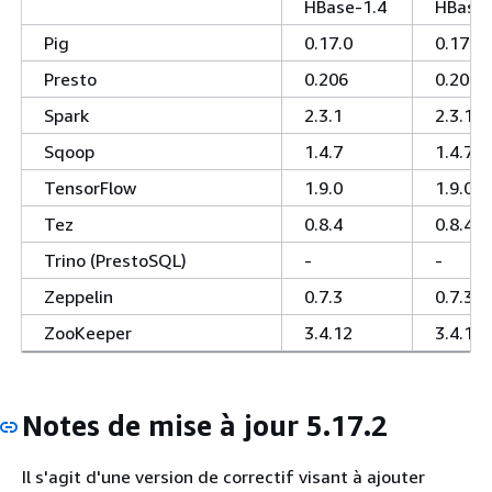
HBase-1.4
HBase-
Pig
0.17.0
0.17.0
Presto
0.206
0.206
Spark
2.3.1
2.3.1
Sqoop
1.4.7
1.4.7
TensorFlow
1.9.0
1.9.0
Tez
0.8.4
0.8.4
Trino (PrestoSQL)
-
-
Zeppelin
0.7.3
0.7.3
ZooKeeper
3.4.12
3.4.12
Notes de mise à jour 5.17.2
Il s'agit d'une version de correctif visant à ajouter