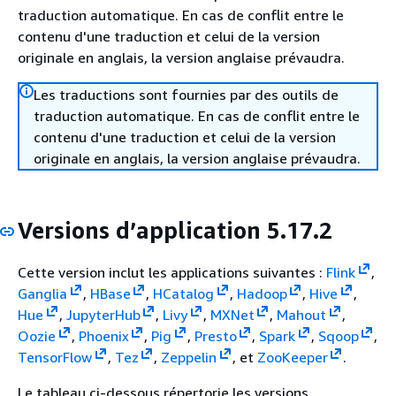
traduction automatique. En cas de conflit entre le
contenu d'une traduction et celui de la version
originale en anglais, la version anglaise prévaudra.
Les traductions sont fournies par des outils de
traduction automatique. En cas de conflit entre le
contenu d'une traduction et celui de la version
originale en anglais, la version anglaise prévaudra.
Versions d’application 5.17.2
Cette version inclut les applications suivantes :
Flink
,
Ganglia
,
HBase
,
HCatalog
,
Hadoop
,
Hive
,
Hue
,
JupyterHub
,
Livy
,
MXNet
,
Mahout
,
Oozie
,
Phoenix
,
Pig
,
Presto
,
Spark
,
Sqoop
,
TensorFlow
,
Tez
,
Zeppelin
, et
ZooKeeper
.
Le tableau ci-dessous répertorie les versions