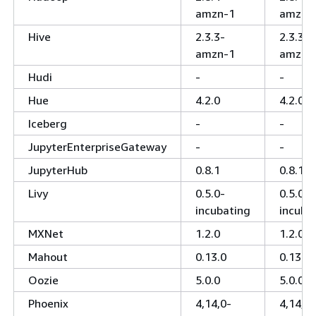
amzn-1
amzn-
Hive
2.3.3-
2.3.3-
amzn-1
amzn-
Hudi
-
-
Hue
4.2.0
4.2.0
Iceberg
-
-
JupyterEnterpriseGateway
-
-
JupyterHub
0.8.1
0.8.1
Livy
0.5.0-
0.5.0-
incubating
incuba
MXNet
1.2.0
1.2.0
Mahout
0.13.0
0.13.0
Oozie
5.0.0
5.0.0
Phoenix
4,14,0-
4,14,0-