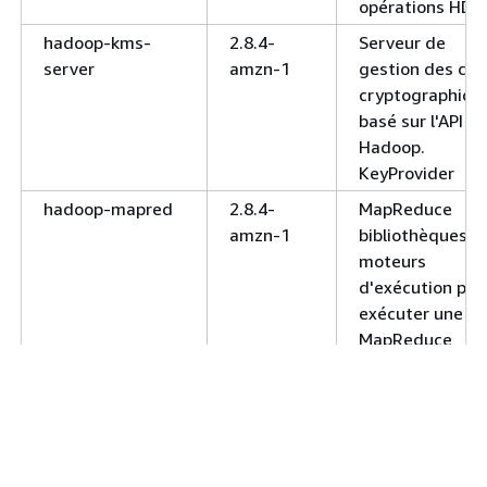
opérations HDF
hadoop-kms-
2.8.4-
Serveur de
server
amzn-1
gestion des clé
cryptographiqu
basé sur l'API d
Hadoop.
KeyProvider
hadoop-mapred
2.8.4-
MapReduce
amzn-1
bibliothèques d
moteurs
d'exécution pou
exécuter une
MapReduce
application.
hadoop-yarn-
2.8.4-
Service YARN
nodemanager
amzn-1
pour la gestion
de conteneurs
sur un nœud