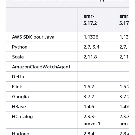
emr-
emr-
5.17.2
5.17.1
AWS SDK pour Java
1,1336
1,1336
Python
2,7, 3,4
2,7, 3,4
Scala
2,11.8
2,11.8
AmazonCloudWatchAgent
-
-
Delta
-
-
Flink
1.5.2
1.5.2
Ganglia
3.7.2
3.7.2
HBase
1.4.6
1.4.6
HCatalog
2.3.3-
2.3.3-
amzn-1
amzn-
Hadoop
2.8.4-
2.8.4-