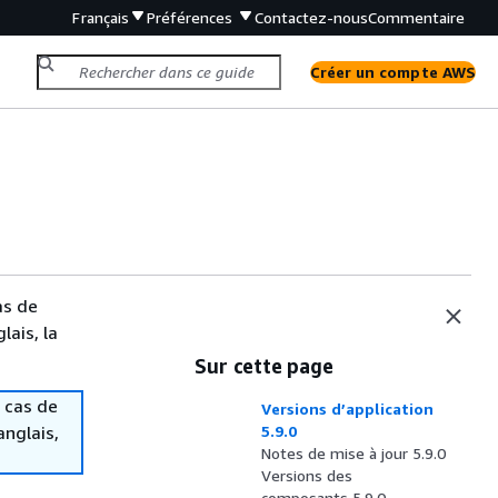
Français
Préférences
Contactez-nous
Commentaire
Créer un compte AWS
as de
lais, la
Sur cette page
 cas de
Versions d’application
anglais,
5.9.0
Notes de mise à jour 5.9.0
Versions des
composants 5.9.0