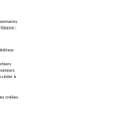
mentaires
hbase-
'éditeur
chiers
isateurs
ccéder à
es créées