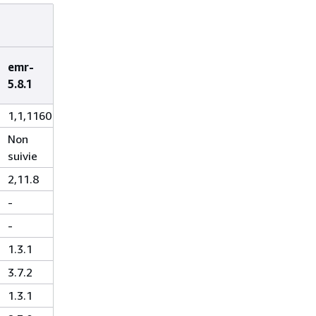
emr-
5.8.1
1,1,1160
Non
suivie
2,11.8
-
-
1.3.1
3.7.2
1.3.1