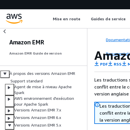
Mise en route
Guides de service
Documentati
Amazon EMR
Amazo
Documentati
Amazon EMR Guide de version
PDF
RSS
M
À propos des versions Amazon EMR
Les traductions 
Support standard
conflit entre le 
Agent de mise à niveau Apache
Spark
version anglaise
AWS environnement d'exécution
pour Apache Spark
Les traduction
Versions Amazon EMR 7.x
conflit entre 
Versions Amazon EMR 6.x
la version ang
Versions Amazon EMR 5.x