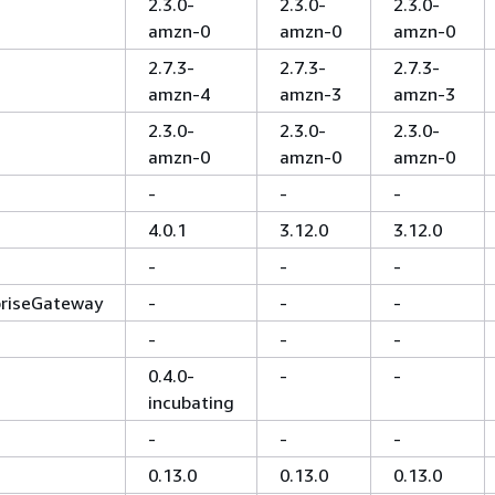
2.3.0-
2.3.0-
2.3.0-
amzn-0
amzn-0
amzn-0
2.7.3-
2.7.3-
2.7.3-
amzn-4
amzn-3
amzn-3
2.3.0-
2.3.0-
2.3.0-
amzn-0
amzn-0
amzn-0
-
-
-
4.0.1
3.12.0
3.12.0
-
-
-
priseGateway
-
-
-
-
-
-
0.4.0-
-
-
incubating
-
-
-
0.13.0
0.13.0
0.13.0