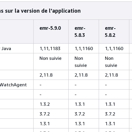
 sur la version de l'application
emr-5.9.0
emr-
emr-
5.8.3
5.8.2
 Java
1,11,1183
1,1,1160
1,1,1160
Non suivie
Non
Non
suivie
suivie
2,11.8
2,11.8
2,11.8
WatchAgent
-
-
-
-
-
-
1.3.2
1.3.1
1.3.1
3.7.2
3.7.2
3.7.2
1.3.1
1.3.1
1.3.1