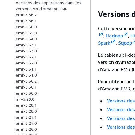
Versions des applications dans les
versions 5.x d'Amazon EMR
Versions d
emr-5.36.2
emr-5.36.1
emr-5.36.0
Cette version inc
emr-5.35.0
,
Hadoop
,
H
emr-5.34.0
Spark
,
Sqoop
emr-5.33.1
emr-5.33.0
Le tableau ci-de
emr-5.32.1
version d'Amazon
emr-5.32.0
d'Amazon EMR (l
emr-5.31.1
emr-5.31.0
Pour obtenir un 
emr-5.30.2
emr-5.30.1
d'Amazon EMR, co
emr-5.30.0
mr-5.29.0
Versions des
emr-5.28.1
Versions des
emr-5.28.0
emr-5.27.1
Versions des
emr-5.27.0
Versions des
emr-5.26.0