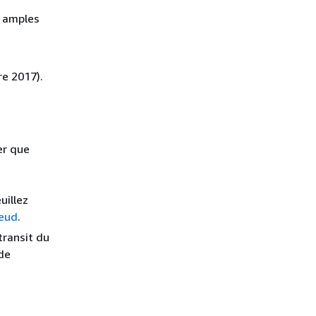
s amples
re 2017).
er que
uillez
nœud
.
transit du
 de