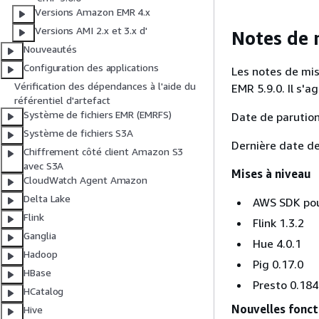
Versions Amazon EMR 4.x
Versions AMI 2.x et 3.x d'
Notes de m
Nouveautés
Configuration des applications
Les notes de mis
Vérification des dépendances à l'aide du
EMR 5.9.0. Il s'
référentiel d'artefact
Système de fichiers EMR (EMRFS)
Date de parution
Système de fichiers S3A
Dernière date de
Chiffrement côté client Amazon S3
avec S3A
Mises à niveau
CloudWatch Agent Amazon
Delta Lake
AWS SDK pou
Flink
Flink 1.3.2
Ganglia
Hue 4.0.1
Hadoop
Pig 0.17.0
HBase
Presto 0.184
HCatalog
Nouvelles fonct
Hive