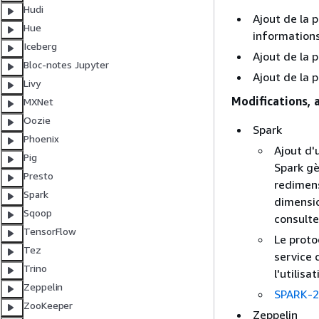
Hudi
Ajout de la 
Hue
informations
Iceberg
Ajout de la 
Bloc-notes Jupyter
Ajout de la 
Livy
Modifications, 
MXNet
Oozie
Spark
Phoenix
Ajout d'
Pig
Spark gè
Presto
redimen
Spark
dimensio
Sqoop
consult
TensorFlow
Le proto
Tez
service 
Trino
l'utilis
Zeppelin
SPARK-2
ZooKeeper
Zeppelin