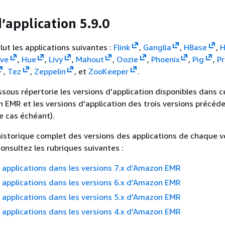
’application 5.9.0
lut les applications suivantes :
Flink
,
Ganglia
,
HBase
,
H
ive
,
Hue
,
Livy
,
Mahout
,
Oozie
,
Phoenix
,
Pig
,
Pr
,
Tez
,
Zeppelin
, et
ZooKeeper
.
ssous répertorie les versions d'application disponibles dans c
 EMR et les versions d'application des trois versions précéd
e cas échéant).
historique complet des versions des applications de chaque v
nsultez les rubriques suivantes :
 applications dans les versions 7.x d’Amazon EMR
 applications dans les versions 6.x d'Amazon EMR
 applications dans les versions 5.x d'Amazon EMR
 applications dans les versions 4.x d'Amazon EMR