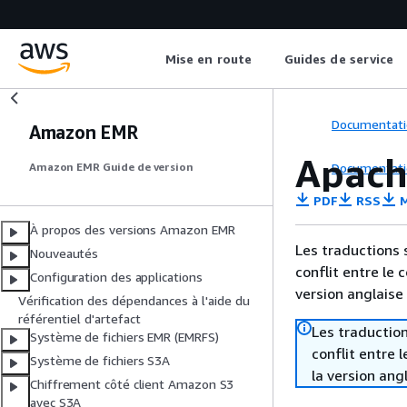
Mise en route
Guides de service
Documentati
Amazon EMR
Apach
Documentati
Amazon EMR Guide de version
PDF
RSS
M
À propos des versions Amazon EMR
Les traductions 
Nouveautés
conflit entre le 
Configuration des applications
version anglaise
Vérification des dépendances à l'aide du
référentiel d'artefact
Les traduction
Système de fichiers EMR (EMRFS)
conflit entre 
Système de fichiers S3A
la version ang
Chiffrement côté client Amazon S3
avec S3A