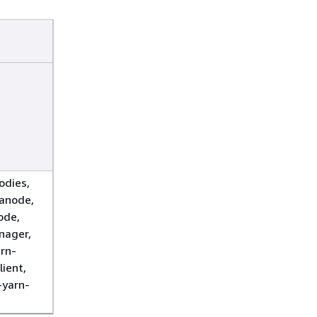
odies,
anode,
ode,
nager,
rn-
lient,
-yarn-