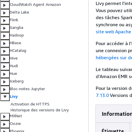
Livy permet l'in
CloudWatch Agent Amazon
Vous pouvez util
Delta Lake
des tâches Spark
Flink
synchrone ou asy
Ganglia
site web Apache 
Hadoop
HBase
Pour accéder à l
une connexion pr
HCatalog
hébergées sur d
Hive
Hudi
Le tableau suivan
Hue
d’Amazon EMR sér
Iceberg
Pour la version 
Bloc-notes Jupyter
7.13.0
Versions 
Livy
Activation de HTTPS
Historique des versions de Livy
Information
MXNet
Oozie
Étiquette
Phoenix