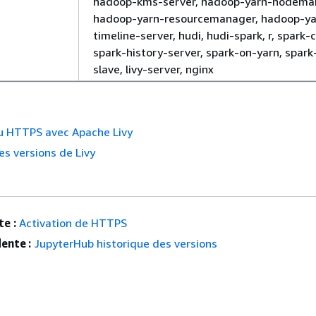
hadoop-kms-server, hadoop-yarn-nodema
hadoop-yarn-resourcemanager, hadoop-ya
timeline-server, hudi, hudi-spark, r, spark-c
spark-history-server, spark-on-yarn, spark
slave, livy-server, nginx
du HTTPS avec Apache Livy
es versions de Livy
e :
Activation de HTTPS
ente :
JupyterHub historique des versions