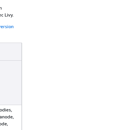
n
c Livy.
version
odies,
anode,
ode,