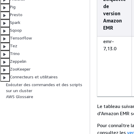
de
Pig
version
Presto
Amazon
Spark
EMR
Sqoop
TensorFlow
emr-
Tez
7,13.0
Trino
Zeppelin
ZooKeeper
Connecteurs et utilitaires
Exécuter des commandes et des scripts
sur un cluster
AWS Glossaire
Le tableau suivan
d'Amazon EMR sér
Pour connaître l
consultez les
ver