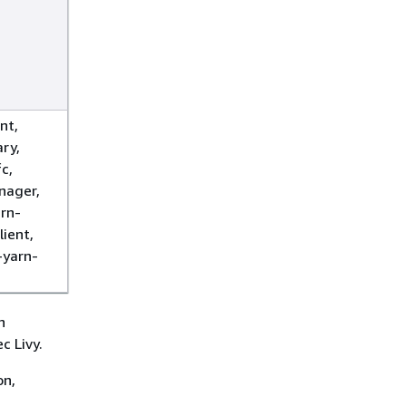
nt,
ry,
c,
nager,
rn-
lient,
-yarn-
n
c Livy.
on,