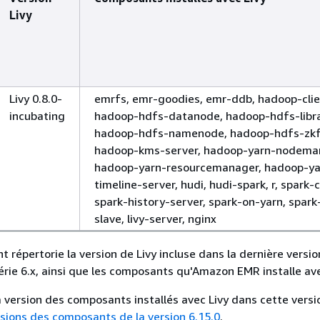
Livy
Livy 0.8.0-
emrfs, emr-goodies, emr-ddb, hadoop-clie
incubating
hadoop-hdfs-datanode, hadoop-hdfs-libra
hadoop-hdfs-namenode, hadoop-hdfs-zkf
hadoop-kms-server, hadoop-yarn-nodema
hadoop-yarn-resourcemanager, hadoop-ya
timeline-server, hudi, hudi-spark, r, spark-c
spark-history-server, spark-on-yarn, spark
slave, livy-server, nginx
t répertorie la version de Livy incluse dans la dernière versio
ie 6.x, ainsi que les composants qu'Amazon EMR installe ave
a version des composants installés avec Livy dans cette versi
sions des composants de la version 6.15.0
.