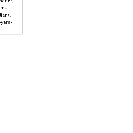
nager,
rn-
lient,
-yarn-