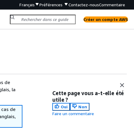
Français
Préférences
Contactez-nous
Commentaire
Créer un compte AWS
as de
lais, la
Cette page vous a-t-elle été
utile ?
Oui
Non
 cas de
Faire un commentaire
anglais,