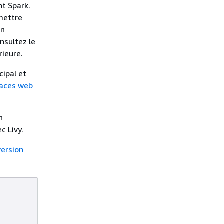
nt Spark.
umettre
on
nsultez le
rieure.
cipal et
faces web
n
c Livy.
version