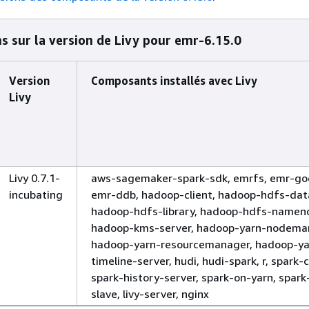
s sur la version de Livy pour emr-6.15.0
Version
Composants installés avec Livy
Livy
Livy 0.7.1-
aws-sagemaker-spark-sdk, emrfs, emr-go
incubating
emr-ddb, hadoop-client, hadoop-hdfs-dat
hadoop-hdfs-library, hadoop-hdfs-namen
hadoop-kms-server, hadoop-yarn-nodema
hadoop-yarn-resourcemanager, hadoop-ya
timeline-server, hudi, hudi-spark, r, spark-c
spark-history-server, spark-on-yarn, spark
slave, livy-server, nginx