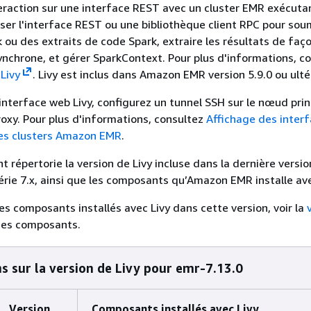
teraction sur une interface REST avec un cluster EMR exécuta
iser l'interface REST ou une bibliothèque client RPC pour so
 ou des extraits de code Spark, extraire les résultats de faç
nchrone, et gérer SparkContext. Pour plus d'informations, co
Livy
. Livy est inclus dans Amazon EMR version 5.9.0 ou ulté
'interface web Livy, configurez un tunnel SSH sur le nœud prin
oxy. Pour plus d'informations, consultez
Affichage des inter
es clusters Amazon EMR
.
t répertorie la version de Livy incluse dans la dernière versio
ie 7.x, ainsi que les composants qu’Amazon EMR installe ave
des composants installés avec Livy dans cette version, voir la
des composants.
s sur la version de Livy pour emr-7.13.0
Version
Composants installés avec Livy