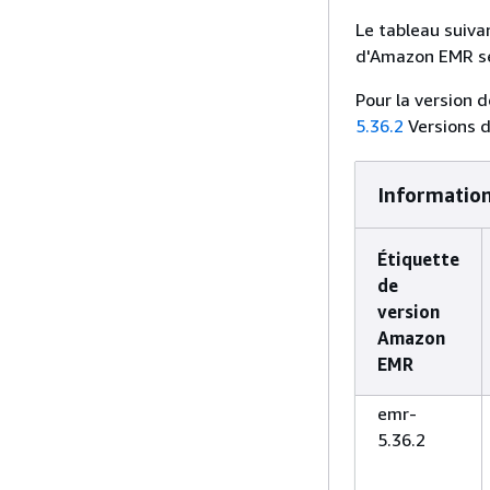
Le tableau suivan
d'Amazon EMR sér
Pour la version 
5.36.2
Versions 
Information
Étiquette
de
version
Amazon
EMR
emr-
5.36.2