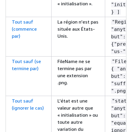
« initialisation ».
"initia
} ]
Tout sauf
La région n'est pas
"Regio
(commence
située aux États-
"anythi
par)
Unis.
but":
{
"prefi
"us-" }
Tout sauf (se
FileName ne se
"FileN
termine par)
termine pas par
{
"anyt
une extension
but":
{
.png.
"suffix
".png" 
Tout sauf
L'état est une
"state
(ignorer le cas)
valeur autre que
"anythi
« initialisation » ou
but":
{
toute autre
"equals
variation du
ignore-