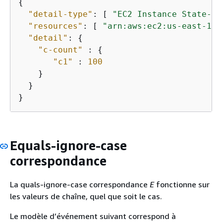
{
"detail-type"
: [ 
"EC2 Instance State-ch
"resources"
: [ 
"arn:aws:ec2:us-east-1:1
"detail"
: 
{
"c-count"
 : 
{
"c1"
 : 
100
    }

  }

}
Equals-ignore-case
correspondance
La quals-ignore-case correspondance
E
fonctionne sur
les valeurs de chaîne, quel que soit le cas.
Le modèle d’événement suivant correspond à