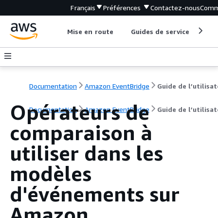
Français
Préférences
Contactez-nous
Comm
Mise en route
Guides de service
Out
Documentation
Amazon EventBridge
Guide de l’utilisa
Opérateurs de
Documentation
Amazon EventBridge
Guide de l’utilisa
comparaison à
utiliser dans les
modèles
d'événements sur
Amazon