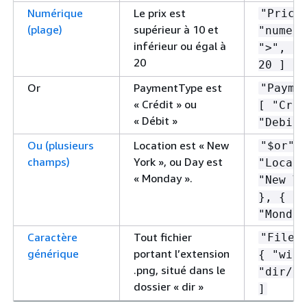
Numérique
Le prix est
"Price
(plage)
supérieur à 10 et
"numeri
inférieur ou égal à
">", 10
20
20 ] } 
Or
PaymentType est
"Payme
« Crédit » ou
[ "Cred
« Débit »
"Debit"
Ou (plusieurs
Location est « New
"$or":
champs)
York », ou Day est
"Locati
« Monday ».
"New Yo
},
{
"D
"Monday
Caractère
Tout fichier
"FileN
générique
portant l’extension
{
"wild
.png, situé dans le
"dir/*.
dossier « dir »
]