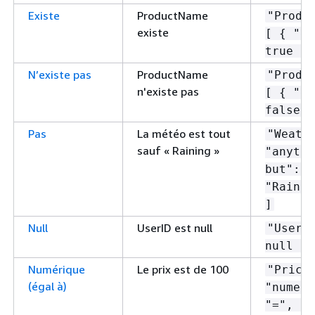
Existe
ProductName
"Produ
existe
[
{
"ex
true } 
N’existe pas
ProductName
"Produ
n'existe pas
[
{
"ex
false }
Pas
La météo est tout
"Weath
sauf « Raining »
"anythi
but": [
"Rainin
]
Null
UserID est null
"UserI
null ]
Numérique
Le prix est de 100
"Price
(égal à)
"numeri
"=", 10