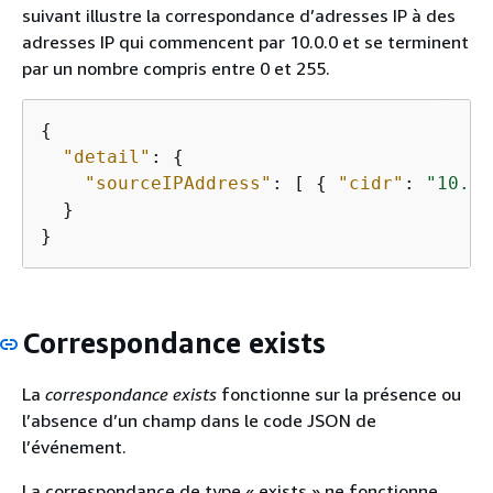
suivant illustre la correspondance d’adresses IP à des
adresses IP qui commencent par 10.0.0 et se terminent
par un nombre compris entre 0 et 255.
{
"detail"
: 
{
"sourceIPAddress"
: [ 
{
"cidr"
: 
"10.0.
  }

}
Correspondance exists
La
correspondance exists
fonctionne sur la présence ou
l’absence d’un champ dans le code JSON de
l’événement.
La correspondance de type « exists » ne fonctionne