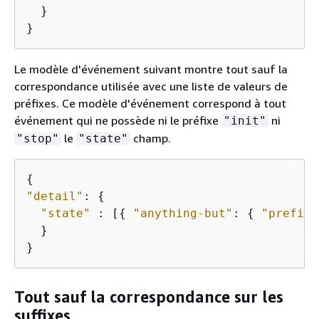
  }

}
Le modèle d'événement suivant montre tout sauf la
correspondance utilisée avec une liste de valeurs de
préfixes. Ce modèle d'événement correspond à tout
événement qui ne possède ni le préfixe
ni
"init"
le
champ.
"stop"
"state"
{
"detail"
: 
{
"state"
 : [
{
"anything-but"
: 
{
"prefix"
  }

}
Tout sauf la correspondance sur les
suffixes