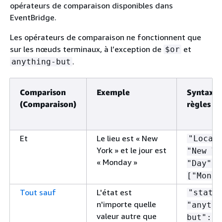
opérateurs de comparaison disponibles dans
EventBridge.
Les opérateurs de comparaison ne fonctionnent que
sur les nœuds terminaux, à l’exception de
et
$or
.
anything-but
Comparison
Exemple
Syntaxe 
(Comparaison)
règles
Et
Le lieu est « New
"Locat
York » et le jour est
"New Yo
« Monday »
"Day":
["Monda
Tout sauf
L'état est
"state
n'importe quelle
"anythi
valeur autre que
but":