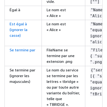
vide.
[""]
Égal à
Le nom est
"Name"
« Alice »
"Alice"
Est égal à
Le nom est
"Name"
(ignorer la
« Alice »
"equals
casse)
ignore-
"alice"
Se termine par
FileName se
"FileN
termine par une
{
"suff
extension .png
".png" 
Se termine par
Le nom du service
{
"serv
(ignorer les
se termine par les
[
{
"suf
majuscules)
lettres « tbridge »
"equals
ou par toute autre
ignore-
variante du boîtier,
"tBridg
telle que
« TBRIDGE ».