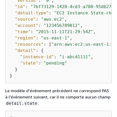
"version"
: 
"0"
,

"id"
: 
"7bf73129-1428-4cd3-a780-95db273d
"detail-type"
: 
"EC2 Instance State-chan
"source"
: 
"aws.ec2"
,

"account"
: 
"123456789012"
,

"time"
: 
"2015-11-11T21:29:54Z"
,

"region"
: 
"us-east-1"
,

"resources"
: [
"arn:aws:ec2:us-east-1:12
"detail"
: 
{
"instance-id"
: 
"i-abcd1111"
,

"state"
: 
"pending"
  }

}
Le modèle d’événement précédent ne correspond PAS
à l’événement suivant, car il ne comporte aucun champ
.
detail.state