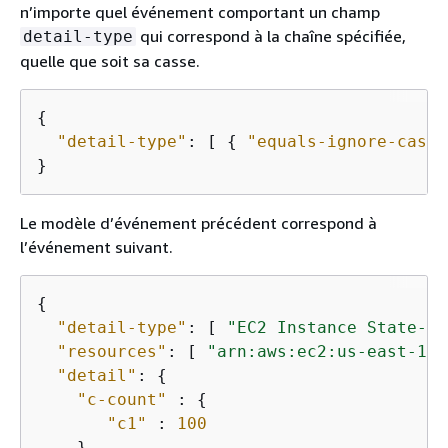
n’importe quel événement comportant un champ
qui correspond à la chaîne spécifiée,
detail-type
quelle que soit sa casse.
{
"detail-type"
: [ 
{
"equals-ignore-case"
}
Le modèle d’événement précédent correspond à
l’événement suivant.
{
"detail-type"
: [ 
"EC2 Instance State-ch
"resources"
: [ 
"arn:aws:ec2:us-east-1:1
"detail"
: 
{
"c-count"
 : 
{
"c1"
 : 
100
    }
