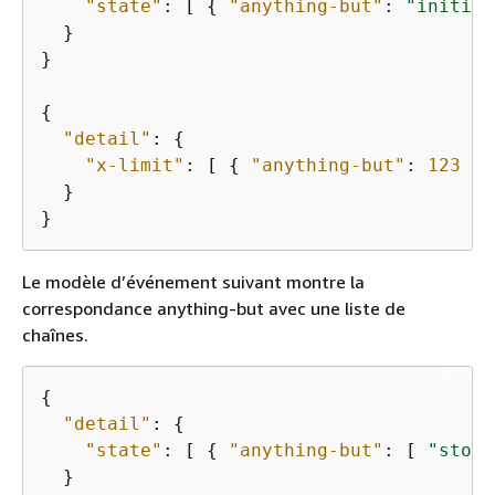
"state"
: [ 
{
"anything-but"
: 
"initial
  }

}

{
"detail"
: 
{
"x-limit"
: [ 
{
"anything-but"
: 
123
 } 
  }

}
Le modèle d’événement suivant montre la
correspondance anything-but avec une liste de
chaînes.
{
"detail"
: 
{
"state"
: [ 
{
"anything-but"
: [ 
"stopp
  }
