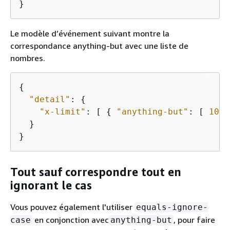
}
Le modèle d’événement suivant montre la
correspondance anything-but avec une liste de
nombres.
{
"detail"
: 
{
"x-limit"
: [ 
{
"anything-but"
: [ 
100
,
  }

}
Tout sauf correspondre tout en
ignorant le cas
Vous pouvez également l'utiliser
equals-ignore-
en conjonction avec
, pour faire
case
anything-but