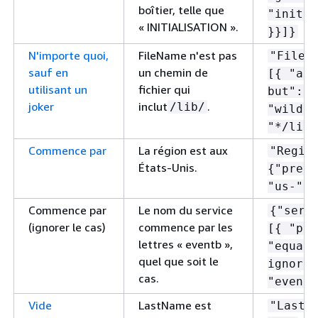
boîtier, telle que
"initia
« INITIALISATION ».
}}]}
N'importe quoi,
FileName n'est pas
"FileP
sauf en
un chemin de
[
{
"any
utilisant un
fichier qui
but":
{
joker
inclut
.
/lib/
"wildca
"*/lib/
Commence par
La région est aux
"Regio
États-Unis.
{
"prefi
"us-" }
Commence par
Le nom du service
{
"serv
(ignorer le cas)
commence par les
[
{
"pre
lettres « eventb »,
"equals
quel que soit le
ignore-
cas.
"eventb
Vide
LastName est
"LastN