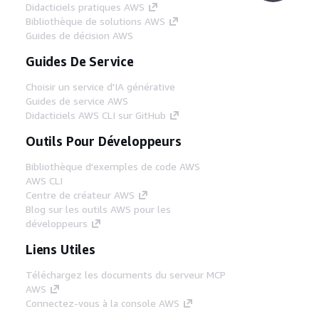
Didacticiels pratiques AWS
Bibliothèque de solutions AWS
Guides de décision AWS
Guides De Service
Choisir un service d'IA générative
Guides de service AWS
Didacticiels AWS CLI sur GitHub
Outils Pour Développeurs
Bibliothèque d'exemples de code AWS
AWS CLI
Centre de créateur AWS
Blog sur les outils AWS pour les
développeurs
Liens Utiles
Téléchargez les documents du serveur MCP
AWS
Connectez-vous à la console AWS
AWS re:Post