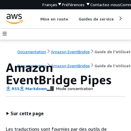
Français
Préférences
Contactez-nous
Comm
Mise en route
Guides de service
Out
Documentation
Amazon EventBridge
Guide de l’utilisa
Amazon
Documentation
Amazon EventBridge
Guide de l’utilisa
EventBridge Pipes
RSS
Markdown
Mode concentration
Sur cette page
Les traductions sont fournies par des outils de