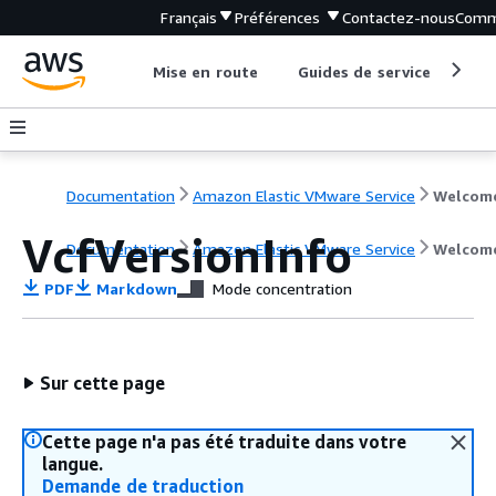
Français
Préférences
Contactez-nous
Comm
Mise en route
Guides de service
Out
Documentation
Amazon Elastic VMware Service
Welcom
VcfVersionInfo
Documentation
Amazon Elastic VMware Service
Welcom
PDF
Markdown
Mode concentration
Sur cette page
Cette page n'a pas été traduite dans votre
langue.
Demande de traduction