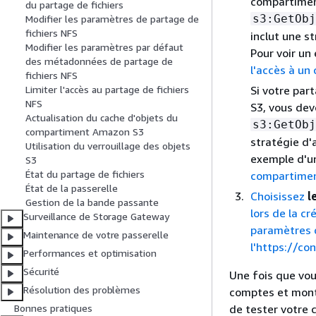
compartiment
du partage de fichiers
s3:GetObj
Modifier les paramètres de partage de
fichiers NFS
inclut une s
Modifier les paramètres par défaut
Pour voir un
des métadonnées de partage de
l'accès à u
fichiers NFS
Si votre par
Limiter l'accès au partage de fichiers
NFS
S3, vous dev
Actualisation du cache d'objets du
s3:GetObj
compartiment Amazon S3
stratégie d'
Utilisation du verrouillage des objets
exemple d'un
S3
État du partage de fichiers
compartime
État de la passerelle
Choisissez
l
Gestion de la bande passante
lors de la c
Surveillance de Storage Gateway
paramètres d
Maintenance de votre passerelle
l'https://c
Performances et optimisation
Sécurité
Une fois que vou
Résolution des problèmes
comptes et mont
de tester votre 
Bonnes pratiques