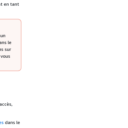
nt en tant
 un
ans le
ns sur
 vous
'accès,
es
dans le