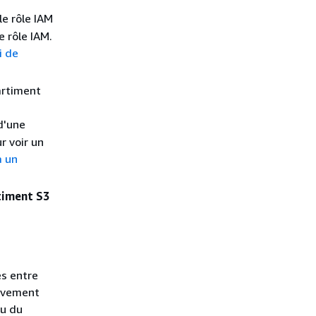
le rôle IAM
 rôle IAM.
i de
artiment
d'une
r voir un
à un
timent S3
ès entre
vivement
nu du