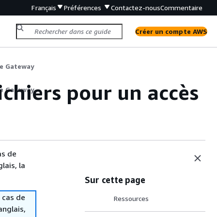
Français
Préférences
Contactez-nous
Commentaire
Créer un compte AWS
ile Gateway
ichiers pour un accès
ile Gateway
as de
lais, la
Sur cette page
 cas de
Ressources
anglais,