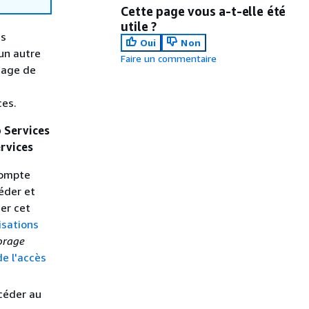
Cette page vous a-t-elle été
utile ?
es
Oui
Non
un autre
Faire un commentaire
tage de
es.
 Services
rvices
compte
éder et
der cet
isations
torage
de l'accès
ccéder au