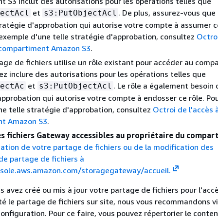
 S3 inclut des autorisations pour les opérations telles que
et
. De plus, assurez-vous que 
ectAcl
s3:PutObjectAcl
tratégie d'approbation qui autorise votre compte à assumer ce
 exemple d'une telle stratégie d'approbation, consultez
Octro
n compartiment Amazon S3
.
tage de fichiers utilise un rôle existant pour accéder au comp
ez inclure des autorisations pour les opérations telles que
et
. Le rôle a également besoin 
ectAc
s3:PutObjectAcl
approbation qui autorise votre compte à endosser ce rôle. Pou
e telle stratégie d'approbation, consultez
Octroi de l'accès 
nt Amazon S3
.
es fichiers Gateway accessibles au propriétaire du compar
réation de votre partage de fichiers ou de la modification des
e partage de fichiers à
onsole.aws.amazon.com/storagegateway/accueil.
s avez créé ou mis à jour votre partage de fichiers pour l'acc
é le partage de fichiers sur site, nous vous recommandons 
configuration. Pour ce faire, vous pouvez répertorier le conte