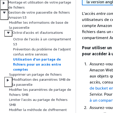
la version ang
Montage et utilisation de votre partage
de fichiers
Gestion de votre passerelle de fichiers
L'accès
entre co
Amazon S3
utilisateurs de 
Modifier les informations de base de
compte Amazon W
la passerelle
fichiers dans u
Octroi d'accès et d'autorisations
compartiment Am
Octroi de l'accès à un compartiment
S3
Pour utiliser u
Prévention du problème de l’adjoint
pour accéder à
confus entre services
Utilisation d'un partage de
Assurez-vous
fichiers pour un accès entre
comptes
Amazon Web 
Supprimer un partage de fichiers
aux objets q
Modification des paramètres SMB de
accès, consul
la passerelle
de bucket e
Modifier les paramètres de partage de
Service
. Pour
fichiers SMB
Limiter l'accès au partage de fichiers
à un compar
SMB
Assurez-vous
Modifier la méthode de chiffrement