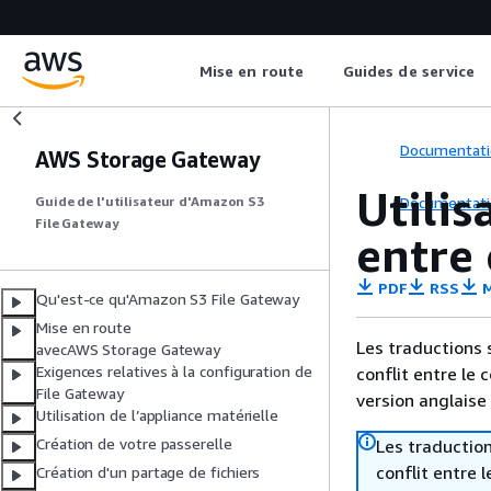
Mise en route
Guides de service
Documentati
AWS Storage Gateway
Utilis
Documentati
Guide de l'utilisateur d'Amazon S3
File Gateway
entre
PDF
RSS
M
Qu'est-ce qu'Amazon S3 File Gateway
Mise en route
Les traductions 
avecAWS Storage Gateway
Exigences relatives à la configuration de
conflit entre le 
File Gateway
version anglaise
Utilisation de l’appliance matérielle
Création de votre passerelle
Les traduction
conflit entre 
Création d'un partage de fichiers