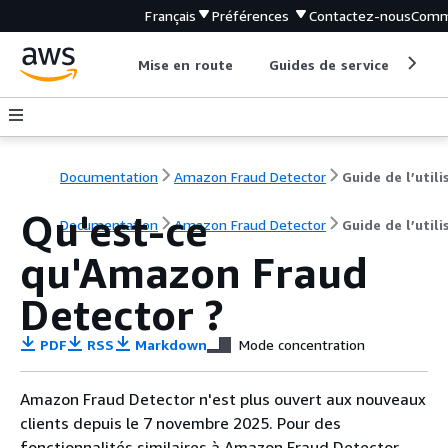
Français
Préférences
Contactez-nous
Comm
Mise en route
Guides de service
Out
Documentation
Amazon Fraud Detector
Qu'est-ce
Documentation
Amazon Fraud Detector
Guide de l’utili
qu'Amazon Fraud
Detector ?
PDF
RSS
Markdown
Mode concentration
Amazon Fraud Detector n'est plus ouvert aux nouveaux
clients depuis le 7 novembre 2025. Pour des
fonctionnalités similaires à Amazon Fraud Detector,