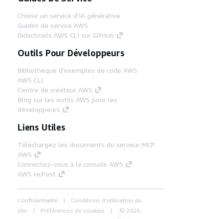
Choisir un service d'IA générative
Guides de service AWS
Didacticiels AWS CLI sur GitHub
Outils Pour Développeurs
Bibliothèque d'exemples de code AWS
AWS CLI
Centre de créateur AWS
Blog sur les outils AWS pour les
développeurs
Liens Utiles
Téléchargez les documents du serveur MCP
AWS
Connectez-vous à la console AWS
AWS re:Post
Confidentialité
Conditions d'utilisation du
site
Préférences de cookies
© 2026,