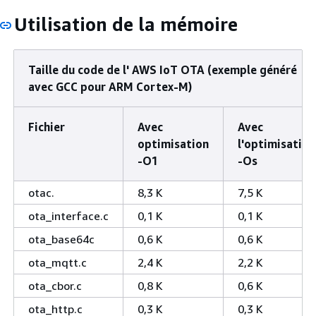
Utilisation de la mémoire
Taille du code de l' AWS IoT OTA (exemple généré
avec GCC pour ARM Cortex-M)
Fichier
Avec
Avec
optimisation
l'optimisation
-O1
-Os
otac.
8,3 K
7,5 K
ota_interface.c
0,1 K
0,1 K
ota_base64c
0,6 K
0,6 K
ota_mqtt.c
2,4 K
2,2 K
ota_cbor.c
0,8 K
0,6 K
ota_http.c
0,3 K
0,3 K