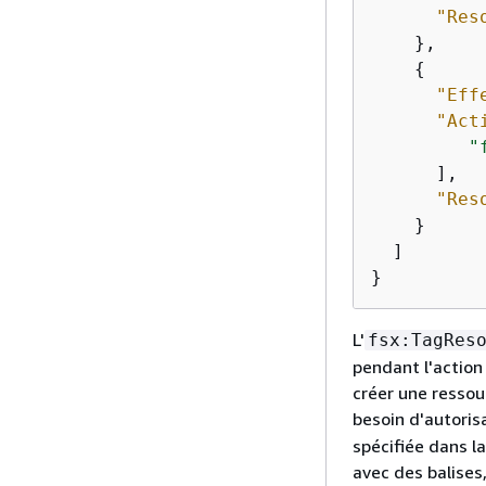
"Res
    },

{
"Eff
"Act
"
      ],

"Res
    }

  ]

}
L'
fsx:TagRes
pendant l'action
créer une ressou
besoin d'autorisa
spécifiée dans l
avec des balises,