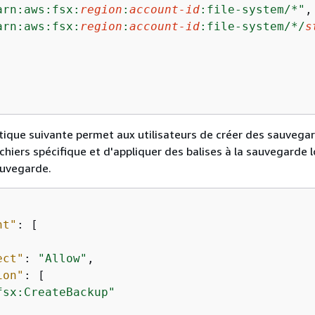
arn:aws:fsx:
region
:
account-id
:file-system/*"
,

arn:aws:fsx:
region
:
account-id
:file-system/*/
s
tique suivante permet aux utilisateurs de créer des sauvega
chiers spécifique et d'appliquer des balises à la sauvegarde l
auvegarde.
nt"
: [

ect"
: 
"Allow"
,

ion"
: [

fsx:CreateBackup"