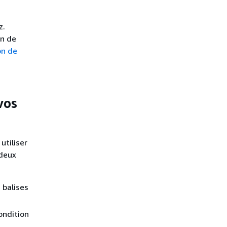
z.
on de
on de
vos
utiliser
 deux
 balises
ondition