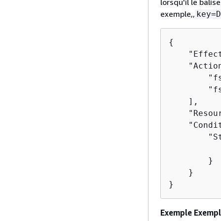
lorsqu'il le bali
exemple,,
key=D
{
    "Effect
    "Action
        "f
        "fs
    ],

    "Resou
    "Condi
        "S
          
        }

    }

}
Exemple Exempl