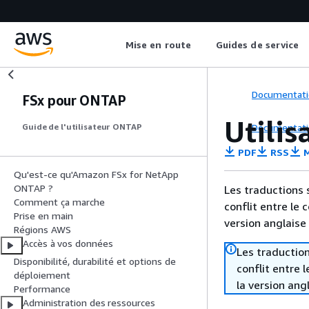
Mise en route
Guides de service
Documentati
FSx pour ONTAP
Utilis
Documentati
Guide de l'utilisateur ONTAP
PDF
RSS
M
Qu'est-ce qu'Amazon FSx for NetApp
ONTAP ?
Les traductions 
Comment ça marche
conflit entre le 
Prise en main
version anglaise
Régions AWS
Accès à vos données
Les traduction
Disponibilité, durabilité et options de
conflit entre 
déploiement
la version ang
Performance
Administration des ressources