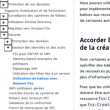
Vous pouvez util
Protection de vos données
pour implémenter
Rapports d’utilisation et de facturation
balises aux ress
Surveillance des systèmes de fichiers
de certaines aut
Utilisation d'Active Directory
Migration vers Amazon FSx
Sécurité
Accorder l
Protection des données
de la créa
Gestion des identités et des accès
FSx pour ONTAP et IAM
Identity-based exemples de
Avec certaines a
politiques
spécifier des bal
Dépannage IAM
de ressources po
Utilisation des rôles liés à un service
plus d'informati
Utilisation de balises avec
Amazon FSx
Pour que les util
AWS politiques gérées
doivent être auto
Contrôle d'accès au système de
fichiers avec Amazon VPC
ressource
fsx:
Validation de la conformité
que
fsx:Creat
Points de terminaison de VPC