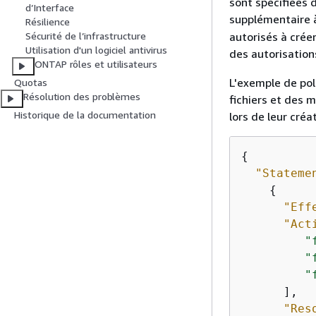
sont spécifiées 
d’Interface
supplémentaire à
Résilience
autorisés à crée
Sécurité de l’infrastructure
Utilisation d'un logiciel antivirus
des autorisations
ONTAP rôles et utilisateurs
L'exemple de pol
Quotas
Résolution des problèmes
fichiers et des 
Historique de la documentation
lors de leur cré
{
"Stateme
{
"Eff
"Act
"
"
"
      ],

"Res