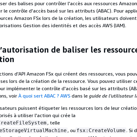
iser des balises pour contrôler l'accès aux ressources Amazon
 le contrôle d'accès basé sur les attributs (ABAC). Pour appl
ources Amazon FSx lors de la création, les utilisateurs doiven
orisations Gestion des identités et des accès AWS (IAM).
’autorisation de baliser les ressourc
tion
ctions d'API Amazon FSx qui créent des ressources, vous pou
ises lors de la création de la ressource. Vous pouvez utiliser c
ur implémenter le contrôle d'accès basé sur les attributs (AB
ons, voir
À quoi sert ABAC ? AWS
dans le
guide de l'utilisateur 
isateurs puissent étiqueter les ressources lors de leur création
risés à utiliser l'action qui crée la
, telle
CreateFileSystem
, ou
. Si 
eStorageVirtualMachine
fsx:CreateVolume