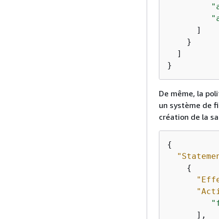
"
"
      ]

    }

  ]

}
De même, la poli
un système de fi
création de la s
{
"Stateme
{
"Eff
"Act
"
      ],
