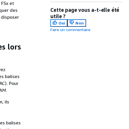
 FSx et
Cette page vous a-t-elle été
iquer des
utile ?
t disposer
Oui
Non
Faire un commentaire
es lors
vez
es balises
AC). Pour
IAM
.
, ils
des balises