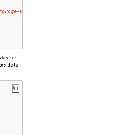
torage-virtual-machine
/*"
rdes sur
ors de la