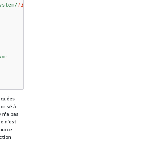
ystem/
file-system-id
*"
/*"
liquées
orisé à
) n'a pas
se n'est
source
ction