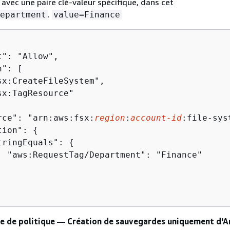
se avec une paire clé-valeur spécifique, dans cet
.
epartment
value=Finance
": "Allow",

": [

sx:CreateFileSystem",

x:TagResource"

rce": "arn:aws:fsx:
region
:
account-id
:file-sys
tion": 
{
tringEquals": 
{
  "aws:RequestTag/Department": "Finance"

e de politique — Création de sauvegardes uniquement d'