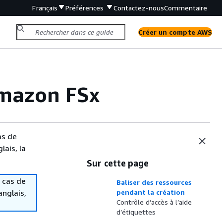
Français
Préférences
Contactez-nous
Commentaire
Créer un compte AWS
Amazon FSx
as de
lais, la
Sur cette page
 cas de
Baliser des ressources
anglais,
pendant la création
Contrôle d’accès à l’aide
d’étiquettes