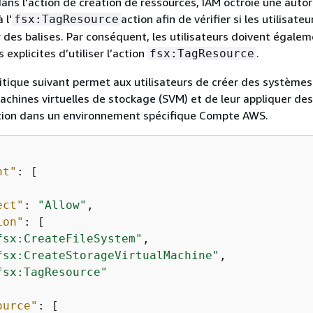
dans l'action de création de ressources, IAM octroie une autor
 l'
action afin de vérifier si les utilisate
fsx:TagResource
r des balises. Par conséquent, les utilisateurs doivent égalem
 explicites d’utiliser l’action
.
fsx:TagResource
itique suivant permet aux utilisateurs de créer des systèmes
machines virtuelles de stockage (SVM) et de leur appliquer des
ation dans un environnement spécifique Compte AWS.
nt"
: [

ect"
: 
"Allow"
,

ion"
: [

fsx:CreateFileSystem"
,

fsx:CreateStorageVirtualMachine"
,

fsx:TagResource"
ource"
: [
