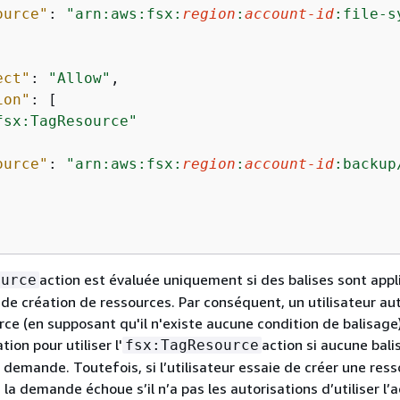
ource"
: 
"arn:aws:fsx:
region
:
account-id
:file-s
ect"
: 
"Allow"
,

ion"
: [

fsx:TagResource"
ource"
: 
"arn:aws:fsx:
region
:
account-id
:backup
action est évaluée uniquement si des balises sont app
ource
 de création de ressources. Par conséquent, un utilisateur aut
rce (en supposant qu'il n'existe aucune condition de balisage
tion pour utiliser l'
action si aucune bali
fsx:TagResource
a demande. Toutefois, si l’utilisateur essaie de créer une res
 la demande échoue s’il n’a pas les autorisations d’utiliser l’a