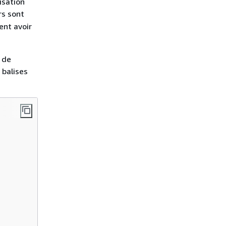
isation
urs sont
ent avoir
 de
 balises