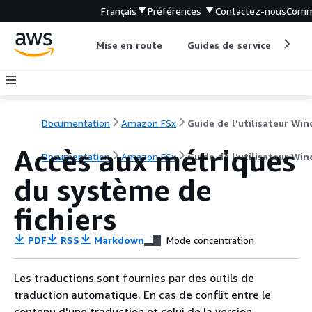
Français
Préférences
Contactez-nous
Comm
Mise en route
Guides de service
Out
Documentation
Amazon FSx
Accès aux métriques
Documentation
Amazon FSx
Guide de l'utilisateur Wi
du système de
fichiers
PDF
RSS
Markdown
Mode concentration
Les traductions sont fournies par des outils de
traduction automatique. En cas de conflit entre le
contenu d'une traduction et celui de la version