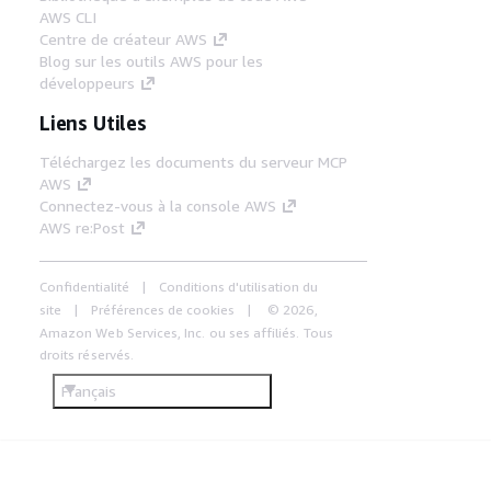
AWS CLI
Centre de créateur AWS
Blog sur les outils AWS pour les
développeurs
Liens Utiles
Téléchargez les documents du serveur MCP
AWS
Connectez-vous à la console AWS
AWS re:Post
Confidentialité
Conditions d'utilisation du
site
Préférences de cookies
© 2026,
Amazon Web Services, Inc. ou ses affiliés. Tous
droits réservés.
Français