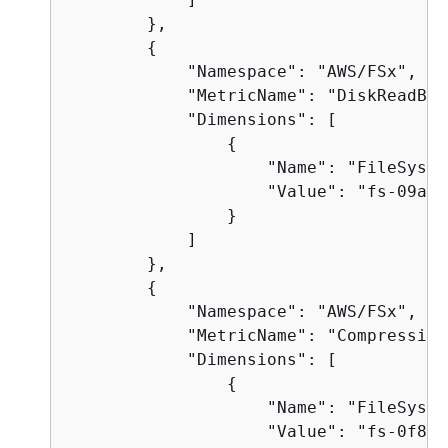
        },

{
            "Namespace": "AWS/FSx",

            "MetricName": "DiskReadByte
            "Dimensions": [

{
                    "Name": "FileSyste
                    "Value": "fs-09a10
                }

            ]

        },

{
            "Namespace": "AWS/FSx",

            "MetricName": "Compression
            "Dimensions": [

{
                    "Name": "FileSyste
                    "Value": "fs-0f84c