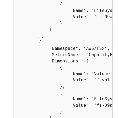
{
                    "Name": "FileSyste
                    "Value": "fs-09a10
                }

            ]

        },

{
            "Namespace": "AWS/FSx",

            "MetricName": "CapacityPoo
            "Dimensions": [

{
                    "Name": "VolumeId",
                    "Value": "fsvol-0c
                },

{
                    "Name": "FileSyste
                    "Value": "fs-09a10
                }

            ]
