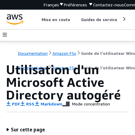
Français
Préférences
Contactez-nous
Comm
Mise en route
Guides de service
Out
Documentation
Amazon FSx
Utilisation d'un
Documentation
Amazon FSx
Guide de l'utilisateur Wi
Microsoft Active
Directory autogéré
PDF
RSS
Markdown
Mode concentration
Sur cette page