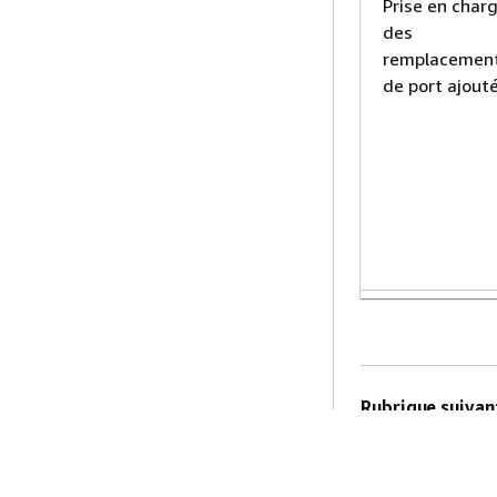
Prise en char
des
remplacemen
de port ajout
Ajout de deux
nouvelles
régions
Rubrique suivant
Rubrique précéd