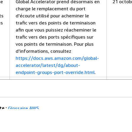
ge
Global Accelerator prend désormais en
21 octob
charge le remplacement du port
ts
d'écoute utilisé pour acheminer le
és
trafic vers des points de terminaison
afin que vous puissiez réacheminer le
trafic vers des ports spécifiques sur
vos points de terminaison. Pour plus
d'informations, consultez
https://docs.aws.amazon.com/global-
accelerator/latest/dg/about-
endpoint-groups-port-override.html
.
Global Accelerator prend maintenant
20 mai 2
en charge l'Afrique (Le Cap) et l'Europe
(Milan). Pour plus d'informations,
consultez
e :
Glossaire AWS
https://docs.aws.amazon.com/global-
ente :
Informations connexes
accelerator/latest/dg/preserve-
client-ip-address.regions.html
.