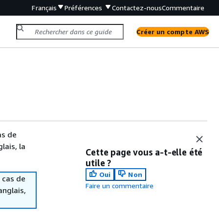
Français
Préférences
Contactez-nous
Commentaire
Créer un compte AWS
as de
lais, la
Cette page vous a-t-elle été
utile ?
Oui
Non
 cas de
Faire un commentaire
anglais,