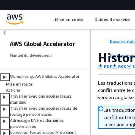
Mise en route
Guides de service
Documentati
AWS Global Accelerator
Histo
Documentati
Manuel du développeur
PDF
RSS
M
Qu'est-ce qu'AWS Global Accelerator
Les traductions 
Mise en route
conflit entre le 
Actions
Travailler avec des accélérateurs
version anglaise
standard
Travailler avec des accélérateurs de
Les traduction
routage personnalisés
conflit entre 
Adressage DNS et domaines
la version ang
personnalisés
Conserver les adresses IP du client