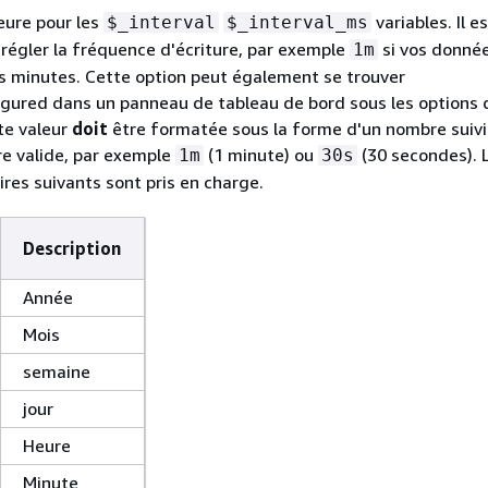
ieure pour les
variables. Il e
$_interval
$_interval_ms
égler la fréquence d'écriture, par exemple
si vos donné
1m
es minutes. Cette option peut également se trouver
gured dans un panneau de tableau de bord sous les options 
te valeur
doit
être formatée sous la forme d'un nombre suivi
ire valide, par exemple
(1 minute) ou
(30 secondes). 
1m
30s
ires suivants sont pris en charge.
Description
Année
Mois
semaine
jour
Heure
Minute