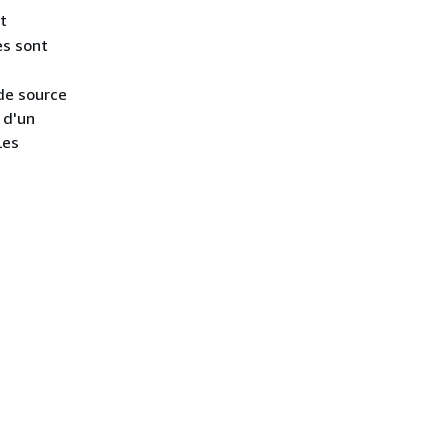
st
es sont
de source
 d'un
Les