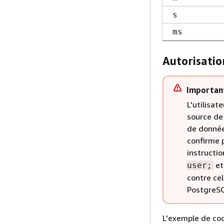
s
ms
Autorisatio
Importan
L'utilisat
source de
de donnée
confirme p
instructio
e
user;
contre ce
PostgreSQ
L'exemple de cod