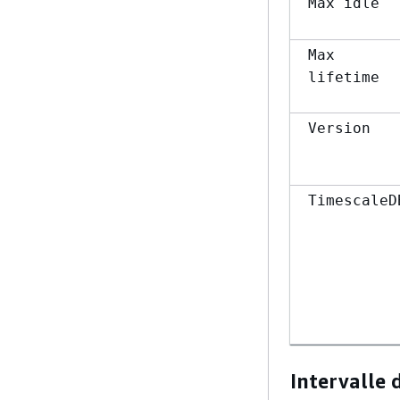
Max idle
Max
lifetime
Version
TimescaleD
Intervalle