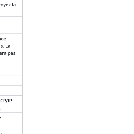
voyez la
nce
s. La
era pas
.
TCP/IP
.
e