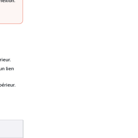
nexion.
ieur.
un lien
érieur.