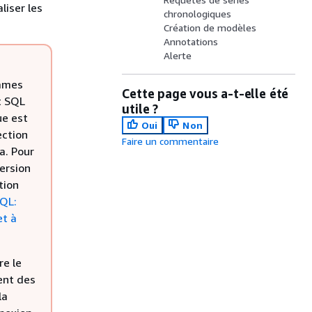
liser les
chronologiques
Création de modèles
Annotations
Alerte
rames
Cette page vous a-t-elle été
t SQL
utile ?
ue est
Oui
Non
ection
Faire un commentaire
a. Pour
ersion
tion
QL:
et à
re le
ent des
la