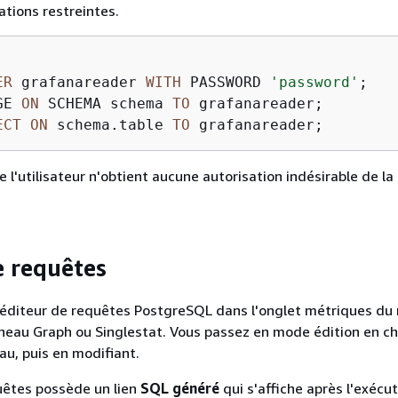
ations restreintes.
ER
 grafanareader 
WITH
 PASSWORD 
'password'
;

GE 
ON
 SCHEMA schema 
TO
 grafanareader;

ECT
ON
 schema.table 
TO
 l'utilisateur n'obtient aucune autorisation indésirable de la
e requêtes
l'éditeur de requêtes PostgreSQL dans l'onglet métriques d
neau Graph ou Singlestat. Vous passez en mode édition en ch
au, puis en modifiant.
uêtes possède un lien
SQL généré
qui s'affiche après l'exécu