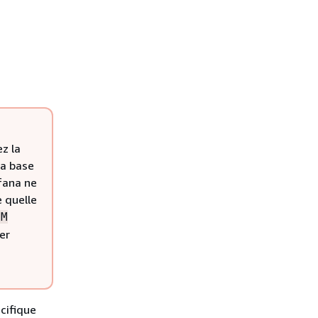
z la
la base
fana ne
e quelle
OM
er
cifique