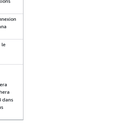
xions
nnexion
ana
 le
sera
hera
B dans
ns