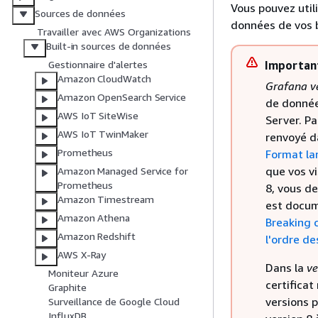
Vous pouvez util
Sources de données
données de vos 
Travailler avec AWS Organizations
Built-in sources de données
Importan
Gestionnaire d'alertes
Amazon CloudWatch
Grafana v
Amazon OpenSearch Service
de donnée
AWS IoT SiteWise
Server. Pa
AWS IoT TwinMaker
renvoyé da
Prometheus
Format la
que vos vi
Amazon Managed Service for
Prometheus
8, vous d
Amazon Timestream
est docum
Amazon Athena
Breaking c
Amazon Redshift
l'ordre d
AWS X-Ray
Dans la
ve
Moniteur Azure
certifica
Graphite
versions p
Surveillance de Google Cloud
InfluxDB