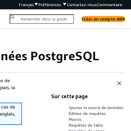
Français
Préférences
Contactez-nous
Commentaire
Créer un compte AWS
nnées PostgreSQL
as de
lais, la
Sur cette page
 cas de
Ajouter la source de données
anglais,
Éditeur de requêtes
Macros
Requêtes de table
Requêtes de séries