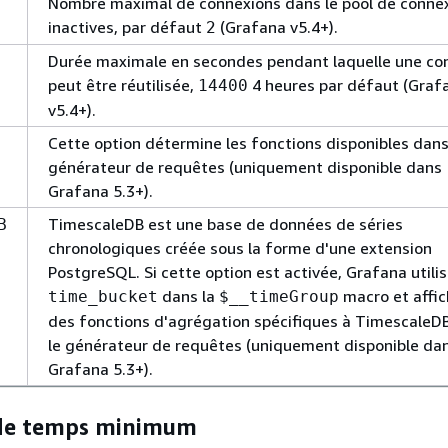
Nombre maximal de connexions dans le pool de conne
inactives, par défaut
(Grafana v5.4+).
2
Durée maximale en secondes pendant laquelle une co
peut être réutilisée,
4 heures par défaut (Graf
14400
v5.4+).
Cette option détermine les fonctions disponibles dans
générateur de requêtes (uniquement disponible dans
Grafana 5.3+).
TimescaleDB est une base de données de séries
B
chronologiques créée sous la forme d'une extension
PostgreSQL. Si cette option est activée, Grafana utili
dans la
macro et affic
time_bucket
$__timeGroup
des fonctions d'agrégation spécifiques à TimescaleD
le générateur de requêtes (uniquement disponible da
Grafana 5.3+).
 de temps minimum