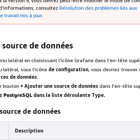
à la version 9, vous devrez peut-être modifier le mode de con
 d’informations, consultez
Résolution des problèmes liés aux
 travail mis à jour
.
a source de données
nu latéral en choisissant l'icône Grafana dans l'en-tête supér
 latéral, sous l'icône
de configuration
, vous devriez trouver 
rces de données
.
le bouton
+ Ajouter une source de données
dans l'en-tête sup
ez
PostgreSQL
dans la liste déroulante Type.
 source de données
Description