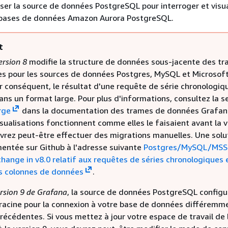
iser la source de données PostgreSQL pour interroger et visua
bases de données Amazon Aurora PostgreSQL.
t
ersion 8
modifie la structure de données sous-jacente des t
s pour les sources de données Postgres, MySQL et Microsof
r conséquent, le résultat d'une requête de série chronologiq
ns un format large. Pour plus d'informations, consultez la s
rge
dans la documentation des trames de données Grafan
sualisations fonctionnent comme elles le faisaient avant la v
evrez peut-être effectuer des migrations manuelles. Une solu
entée sur Github à l'adresse suivante
Postgres/MySQL/MSS
hange in v8.0 relatif aux requêtes de séries chronologiques 
es colonnes de données
.
rsion 9 de Grafana
, la source de données PostgreSQL configu
t racine pour la connexion à votre base de données différemm
récédentes. Si vous mettez à jour votre espace de travail de 