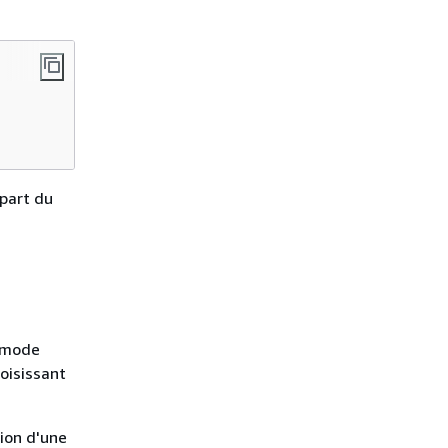
 part du
u mode
oisissant
tion d'une