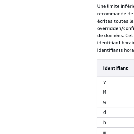
Une limite infér
recommandé de r
écrites toutes l
overridden/confi
de données. Cet
identifiant hora
identifiants hora
Identifiant
y
M
w
d
h
m