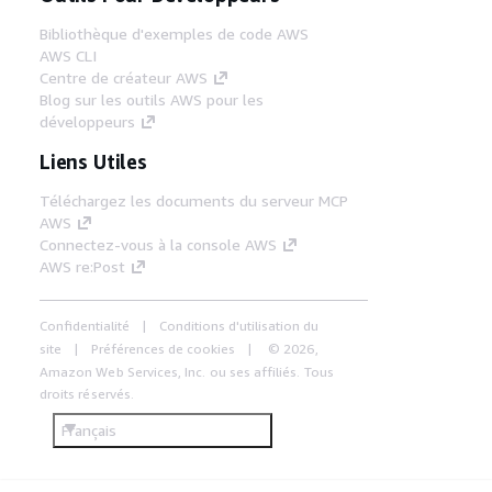
Bibliothèque d'exemples de code AWS
AWS CLI
Centre de créateur AWS
Blog sur les outils AWS pour les
développeurs
Liens Utiles
Téléchargez les documents du serveur MCP
AWS
Connectez-vous à la console AWS
AWS re:Post
Confidentialité
Conditions d'utilisation du
site
Préférences de cookies
© 2026,
Amazon Web Services, Inc. ou ses affiliés. Tous
droits réservés.
Français