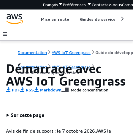
Français
Préférences
Contactez-nous
Comm
Mise en route
Guides de service
Out
Documentation
AWS IoT Greengrass
Démarrage avec
Documentation
AWS IoT Greengrass
Guide du développeur, version 1
AWS IoT Greengrass
PDF
RSS
Markdown
Mode concentration
Sur cette page
Avis de fin de support : le 7 octobre 2026,AWS le