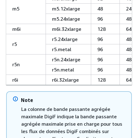
m5
m5.12xlarge
48
24
m5.24xlarge
96
48
m6i
m6i.32xlarge
128
64
r5.24xlarge
96
48
r5
r5.metal
96
48
r5n.24xlarge
96
48
r5n
r5n.metal
96
48
r6i
r6i.32xlarge
128
64
Note
La colonne de bande passante agrégée
maximale DigiF indique la bande passante
agrégée maximale prise en charge pour tous
les flux de données DigiF combinés sur