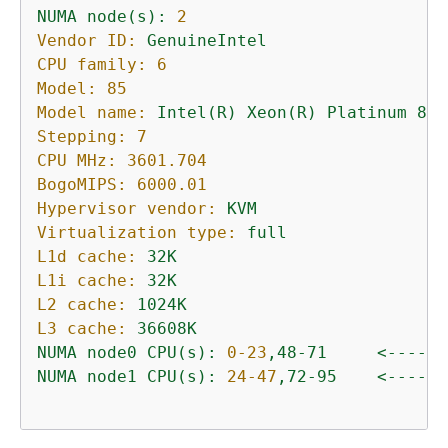
NUMA
node(s):
2
Vendor ID:
GenuineIntel
CPU family:
6
Model:
85
Model name:
Intel(R)
Xeon(R)
Platinum
827
Stepping:
7
CPU MHz:
3601.704
BogoMIPS:
6000.01
Hypervisor vendor:
KVM
Virtualization type:
full
L1d cache:
32K
L1i cache:
32K
L2 cache:
1024K
L3 cache:
36608K
NUMA
node0
CPU(s):
0
-23
,48-71
<------
NUMA
node1
CPU(s):
24
-47
,72-95
<------