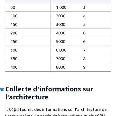
50
1 000
3
100
2000
4
150
3000
5
200
4000
6
250
5000
6
300
6 000
7
350
7000
8
400
8000
9
Collecte d'informations sur
l'architecture
fournit des informations sur l'architecture de
lscpu
votre système. La sortie de base indique quels vCPU