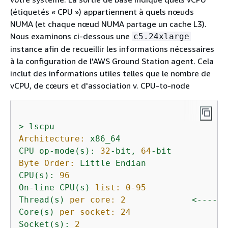
(étiquetés « CPU ») appartiennent à quels nœuds
NUMA (et chaque nœud NUMA partage un cache L3).
Nous examinons ci-dessous une
c5.24xlarge
instance afin de recueillir les informations nécessaires
à la configuration de l'AWS Ground Station agent. Cela
inclut des informations utiles telles que le nombre de
vCPU, de cœurs et d'association v. CPU-to-node
>
lscpu
Architecture:
x86_64
CPU
op-mode(s):
32
-bit,
64
-bit
Byte Order:
Little
Endian
CPU(s):
96
On-line
CPU(s)
list:
0
-95
Thread(s)
per core:
2
<------
Core(s)
per socket:
24
Socket(s):
2