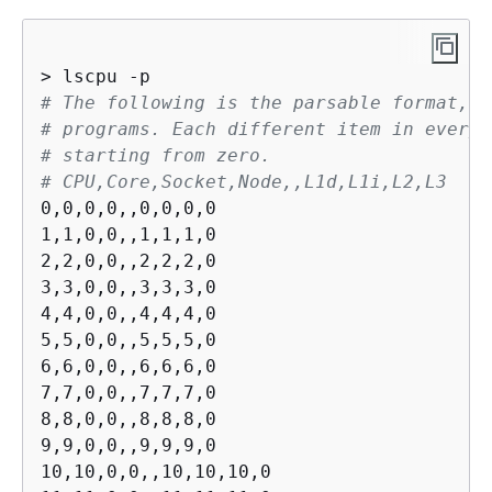
# The following is the parsable format, w
# programs. Each different item in every 
# starting from zero.
# CPU,Core,Socket,Node,,L1d,L1i,L2,L3
0,0,0,0,,0,0,0,0

1,1,0,0,,1,1,1,0

2,2,0,0,,2,2,2,0

3,3,0,0,,3,3,3,0

4,4,0,0,,4,4,4,0

5,5,0,0,,5,5,5,0

6,6,0,0,,6,6,6,0

7,7,0,0,,7,7,7,0

8,8,0,0,,8,8,8,0

9,9,0,0,,9,9,9,0

10,10,0,0,,10,10,10,0
