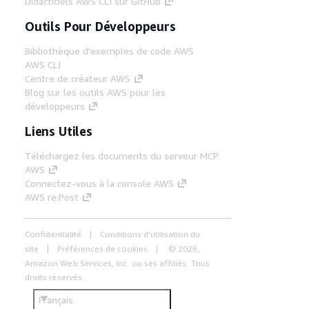
Didacticiels AWS CLI sur GitHub
Outils Pour Développeurs
Bibliothèque d'exemples de code AWS
AWS CLI
Centre de créateur AWS
Blog sur les outils AWS pour les
développeurs
Liens Utiles
Téléchargez les documents du serveur MCP
AWS
Connectez-vous à la console AWS
AWS re:Post
Confidentialité
Conditions d'utilisation du
site
Préférences de cookies
© 2026,
Amazon Web Services, Inc. ou ses affiliés. Tous
droits réservés.
Français