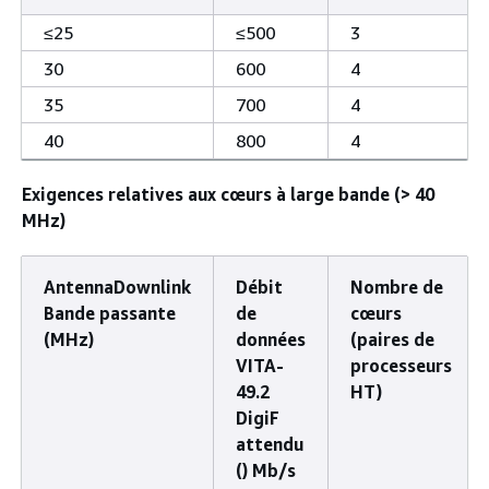
≤25
≤500
3
30
600
4
35
700
4
40
800
4
Exigences relatives aux cœurs à large bande (> 40
MHz)
AntennaDownlink
Débit
Nombre de
Bande passante
de
cœurs
(MHz)
données
(paires de
VITA-
processeurs
49.2
HT)
DigiF
attendu
() Mb/s