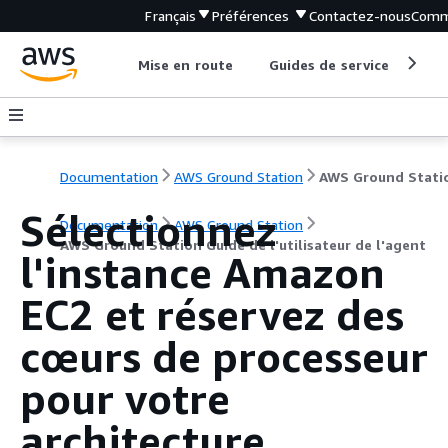
Français
Préférences
Contactez-nous
Comm
Mise en route
Guides de service
Out
Documentation
AWS Ground Station
Sélectionnez
Documentation
AWS Ground Station
AWS Ground Station Guide de l'utilisateur de l'agent
l'instance Amazon
EC2 et réservez des
cœurs de processeur
pour votre
architecture