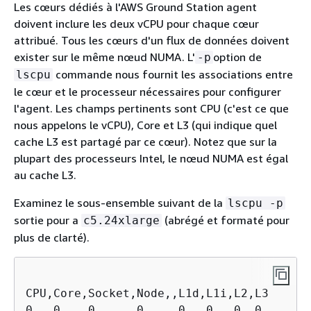
Les cœurs dédiés à l'AWS Ground Station agent
doivent inclure les deux vCPU pour chaque cœur
attribué. Tous les cœurs d'un flux de données doivent
exister sur le même nœud NUMA. L'
option de
-p
commande nous fournit les associations entre
lscpu
le cœur et le processeur nécessaires pour configurer
l'agent. Les champs pertinents sont CPU (c'est ce que
nous appelons le vCPU), Core et L3 (qui indique quel
cache L3 est partagé par ce cœur). Notez que sur la
plupart des processeurs Intel, le nœud NUMA est égal
au cache L3.
Examinez le sous-ensemble suivant de la
lscpu -p
sortie pour a
(abrégé et formaté pour
c5.24xlarge
plus de clarté).
CPU,Core,Socket,Node,,L1d,L1i,L2,L3

0   0    0      0     0   0   0  0
