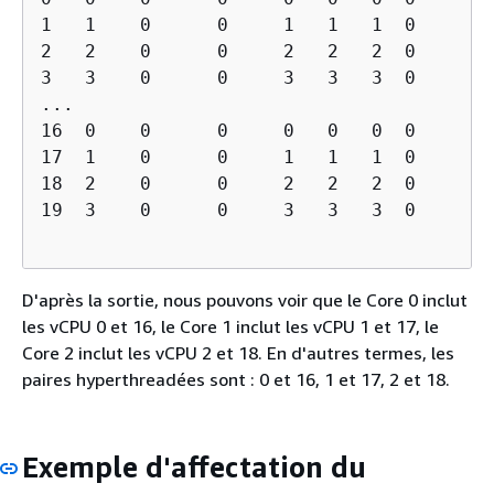
1   1    0      0     1   1   1  0

2   2    0      0     2   2   2  0

3   3    0      0     3   3   3  0

...

16  0    0      0     0   0   0  0

17  1    0      0     1   1   1  0

18  2    0      0     2   2   2  0

19  3    0      0     3   3   3  0

D'après la sortie, nous pouvons voir que le Core 0 inclut
les vCPU 0 et 16, le Core 1 inclut les vCPU 1 et 17, le
Core 2 inclut les vCPU 2 et 18. En d'autres termes, les
paires hyperthreadées sont : 0 et 16, 1 et 17, 2 et 18.
Exemple d'affectation du