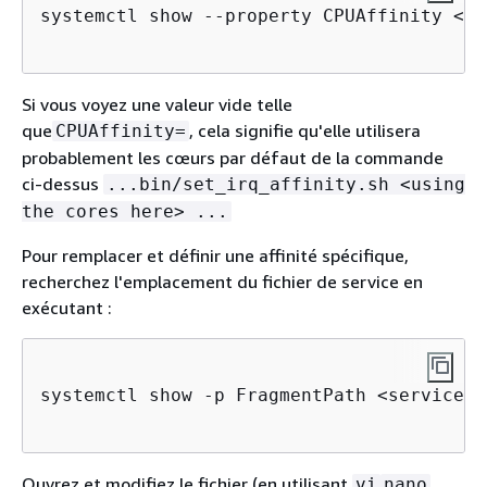
systemctl show --property CPUAffinity <se
Si vous voyez une valeur vide telle
que
, cela signifie qu'elle utilisera
CPUAffinity=
probablement les cœurs par défaut de la commande
ci-dessus
...bin/set_irq_affinity.sh <using
the cores here> ...
Pour remplacer et définir une affinité spécifique,
recherchez l'emplacement du fichier de service en
exécutant :
systemctl show -p FragmentPath <service na
Ouvrez et modifiez le fichier (en utilisant
,
vi
nano