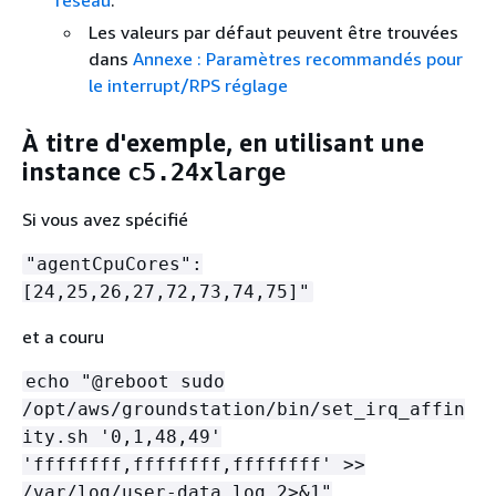
Les valeurs par défaut peuvent être trouvées
dans
Annexe : Paramètres recommandés pour
le interrupt/RPS réglage
À titre d'exemple, en utilisant une
instance
c5.24xlarge
Si vous avez spécifié
"agentCpuCores":
[24,25,26,27,72,73,74,75]"
et a couru
echo "@reboot sudo
/opt/aws/groundstation/bin/set_irq_affin
ity.sh '0,1,48,49'
'ffffffff,ffffffff,ffffffff' >>
/var/log/user-data.log 2>&1"