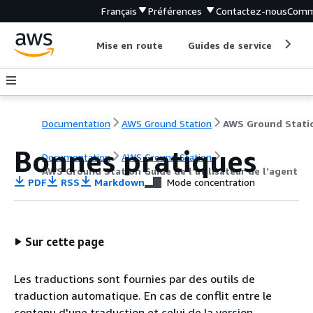
Français
Préférences
Contactez-nous
Comm
Mise en route
Guides de service
Out
Documentation
AWS Ground Station
Bonnes pratiques
Documentation
AWS Ground Station
AWS Ground Station Guide de l'utilisateur de l'agent
PDF
RSS
Markdown
Mode concentration
Sur cette page
Les traductions sont fournies par des outils de
traduction automatique. En cas de conflit entre le
contenu d'une traduction et celui de la version