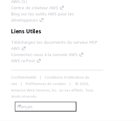
AWS CLI
Centre de créateur AWS
Blog sur les outils AWS pour les
développeurs
Liens Utiles
Téléchargez les documents du serveur MCP
AWS
Connectez-vous à la console AWS
AWS re:Post
Confidentialité
Conditions d'utilisation du
site
Préférences de cookies
© 2026,
Amazon Web Services, Inc. ou ses affiliés. Tous
droits réservés.
Français