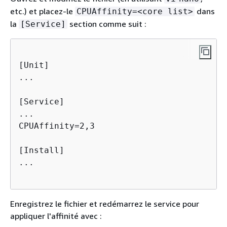
etc.) et placez-le
dans
CPUAffinity=<core list>
la
section comme suit :
[Service]
[Unit]

...

[Service]

...

CPUAffinity=2,3

[Install]

...

Enregistrez le fichier et redémarrez le service pour
appliquer l'affinité avec :