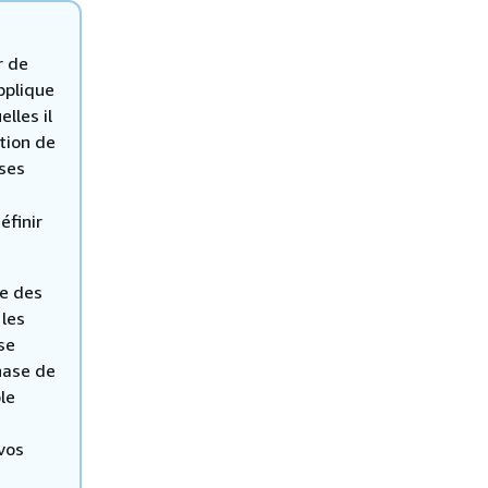
r de
pplique
lles il
tion de
ases
éfinir
ge des
les
se
hase de
le
vos