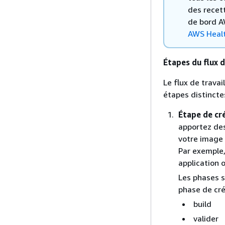
des recet
de bord A
AWS Health
Étapes du flux 
Le flux de trava
étapes distincte
Étape de cr
apportez des
votre image 
Par exemple,
application 
Les phases 
phase de cré
build
valider