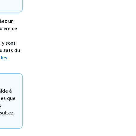
éez un
uivre ce
 y sont
ultats du
les
aide à
ses que
s
sultez