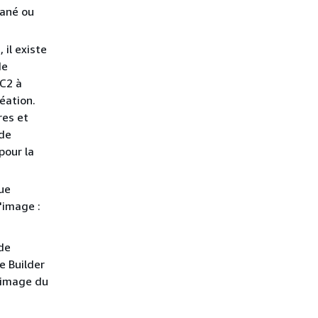
tané ou
il existe
de
EC2 à
éation.
res et
 de
pour la
ue
'image :
de
e Builder
l'image du