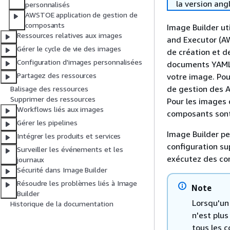
la version ang
personnalisés
AWSTOE application de gestion de
composants
Image Builder ut
Ressources relatives aux images
and Executor (A
Gérer le cycle de vie des images
de création et d
Configuration d'images personnalisées
documents YAML q
Partagez des ressources
votre image. Pou
de gestion des 
Balisage des ressources
Supprimer des ressources
Pour les images 
Workflows liés aux images
composants sont 
Gérer les pipelines
Image Builder pe
Intégrer les produits et services
configuration su
Surveiller les événements et les
exécutez des com
journaux
Sécurité dans Image Builder
Résoudre les problèmes liés à Image
Note
Builder
Lorsqu'un
Historique de la documentation
n'est plu
tous les c