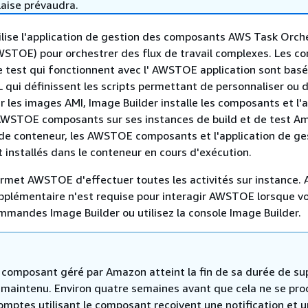
laise prévaudra.
ilise l'application de gestion des composants AWS Task Orch
WSTOE) pour orchestrer des flux de travail complexes. Les 
e test qui fonctionnent avec l' AWSTOE application sont basé
ui définissent les scripts permettant de personnaliser ou d
r les images AMI, Image Builder installe les composants et l'a
AWSTOE composants sur ses instances de build et de test A
de conteneur, les AWSTOE composants et l'application de ge
installés dans le conteneur en cours d'exécution.
rmet AWSTOE d'effectuer toutes les activités sur instance.
pplémentaire n'est requise pour interagir AWSTOE lorsque v
mandes Image Builder ou utilisez la console Image Builder.
 composant géré par Amazon atteint la fin de sa durée de supp
s maintenu. Environ quatre semaines avant que cela ne se pro
omptes utilisant le composant reçoivent une notification et u