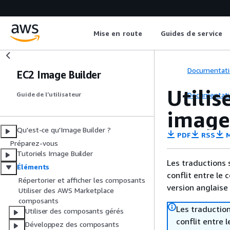
Mise en route
Guides de service
Documentati
EC2 Image Builder
Utili
Documentati
Guide de l’utilisateur
image
Qu'est-ce qu'Image Builder ?
PDF
RSS
M
Préparez-vous
Tutoriels Image Builder
Les traductions 
Éléments
conflit entre le 
Répertorier et afficher les composants
version anglaise
Utiliser des AWS Marketplace
composants
Les traduction
Utiliser des composants gérés
conflit entre 
Développez des composants