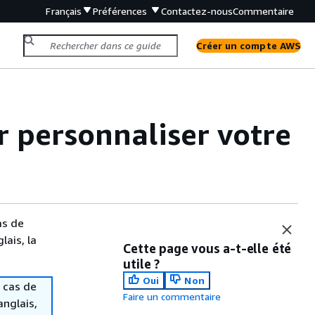
Français
Préférences
Contactez-nous
Commentaire
Créer un compte AWS
r personnaliser votre
as de
lais, la
Cette page vous a-t-elle été
utile ?
Oui
Non
 cas de
Faire un commentaire
anglais,