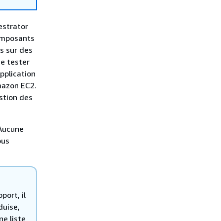
estrator
composants
s sur des
e tester
pplication
mazon EC2.
stion des
 Aucune
ous
ort, il
duise,
ne liste