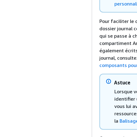
personnal
Pour faciliter l
dossier journal 
qui se passe à c
compartiment Ama
également écrits
journal, consulte
composants pour
Astuce
Lorsque v
identifie
vous lui a
ressource
la
Balisag