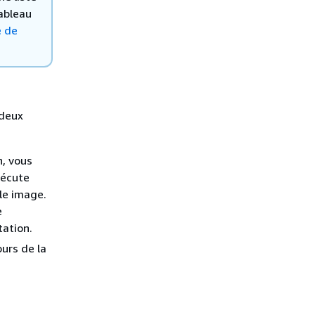
ableau
e de
 deux
n, vous
xécute
le image.
e
tation.
urs de la