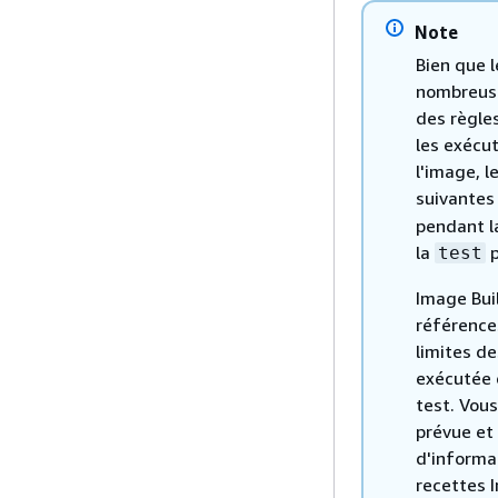
Note
Bien que 
nombreuse
des règles
les exécu
l'image, 
suivantes
pendant l
la
p
test
Image Bui
référence
limites d
exécutée 
test. Vous
prévue et
d'informa
recettes 