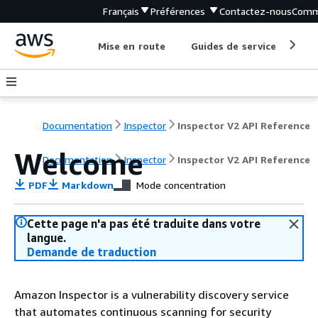
Français
Préférences
Contactez-nous
Comm
Mise en route
Guides de service
Out
Documentation
Inspector
Inspector V2 API Reference
Welcome
Documentation
Inspector
Inspector V2 API Reference
PDF
Markdown
Mode concentration
Cette page n'a pas été traduite dans votre
langue.
Demande de traduction
Amazon Inspector is a vulnerability discovery service
that automates continuous scanning for security