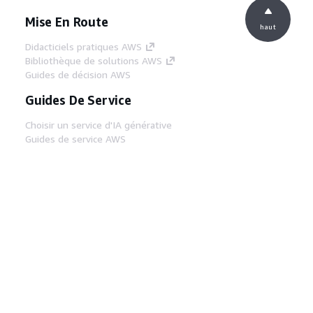
Mise En Route
haut
Didacticiels pratiques AWS
Bibliothèque de solutions AWS
Guides de décision AWS
Guides De Service
Choisir un service d'IA générative
Guides de service AWS
Didacticiels AWS CLI sur GitHub
Outils Pour Développeurs
Bibliothèque d'exemples de code AWS
AWS CLI
Centre de créateur AWS
Blog sur les outils AWS pour les
développeurs
Liens Utiles
Téléchargez les documents du serveur MCP