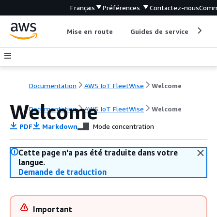
Français
Préférences
Contactez-nous
Comm
Mise en route
Guides de service
Out
Documentation
AWS IoT FleetWise
Welcome
Welcome
Documentation
AWS IoT FleetWise
Welcome
PDF
Markdown
Mode concentration
Cette page n'a pas été traduite dans votre
langue.
Demande de traduction
Important