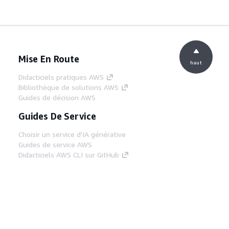
Mise En Route
haut
Didacticiels pratiques AWS
Bibliothèque de solutions AWS
Guides de décision AWS
Guides De Service
Choisir un service d'IA générative
Guides de service AWS
Didacticiels AWS CLI sur GitHub
Outils Pour Développeurs
Bibliothèque d'exemples de code AWS
AWS CLI
Centre de créateur AWS
Blog sur les outils AWS pour les