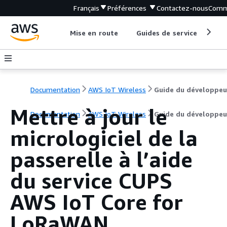
Français
Préférences
Contactez-nous
Comm
Mise en route
Guides de service
Out
Documentation
AWS IoT Wireless
Guide du développeu
Mettre à jour le
Documentation
AWS IoT Wireless
Guide du développeu
micrologiciel de la
passerelle à l’aide
du service CUPS
AWS IoT Core for
LoRaWAN