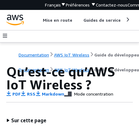
Français
Préférences
Contactez-nous
Comm
Mise en route
Guides de service
Out
Documentation
AWS IoT Wireless
Guide du développeu
Qu’est-ce qu’AWS
Documentation
AWS IoT Wireless
Guide du développeu
IoT Wireless ?
PDF
RSS
Markdown
Mode concentration
Sur cette page