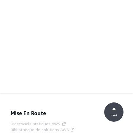
Mise En Route
haut
Didacticiels pratiques AWS
Bibliothèque de solutions AWS