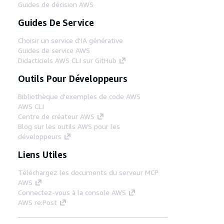
Guides de décision AWS
Guides De Service
Choisir un service d'IA générative
Guides de service AWS
Didacticiels AWS CLI sur GitHub
Outils Pour Développeurs
Bibliothèque d'exemples de code AWS
AWS CLI
Centre de créateur AWS
Blog sur les outils AWS pour les
développeurs
Liens Utiles
Téléchargez les documents du serveur MCP
AWS
Connectez-vous à la console AWS
AWS re:Post