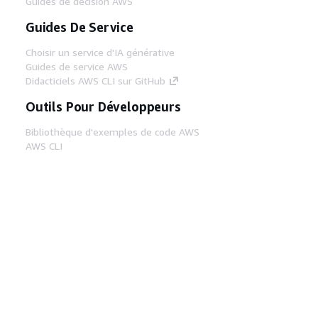
Guides de décision AWS
Guides De Service
Choisir un service d'IA générative
Guides de service AWS
Didacticiels AWS CLI sur GitHub
Outils Pour Développeurs
Bibliothèque d'exemples de code AWS
AWS CLI
Centre de créateur AWS
Blog sur les outils AWS pour les
développeurs
Liens Utiles
Téléchargez les documents du serveur MCP
AWS
Connectez-vous à la console AWS
AWS re:Post