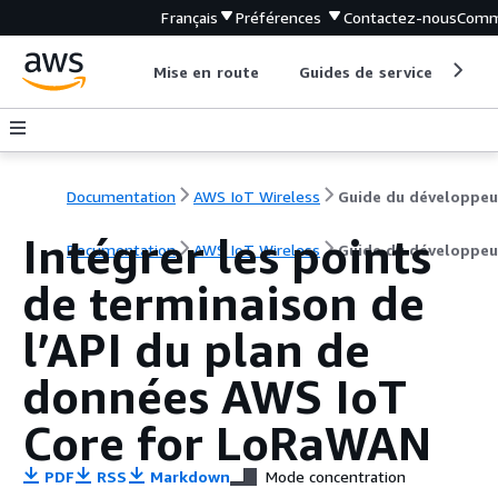
Français
Préférences
Contactez-nous
Comm
Mise en route
Guides de service
Out
Documentation
AWS IoT Wireless
Guide du développeu
Intégrer les points
Documentation
AWS IoT Wireless
Guide du développeu
de terminaison de
l’API du plan de
données AWS IoT
Core for LoRaWAN
PDF
RSS
Markdown
Mode concentration