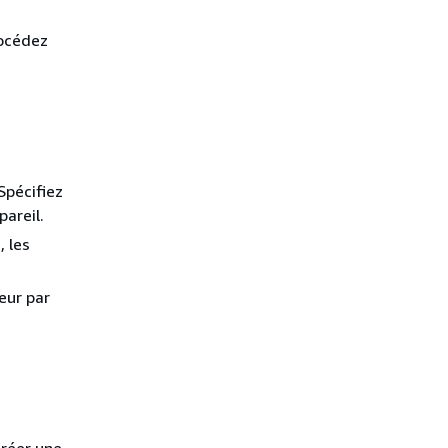
océdez
Spécifiez
pareil.
, les
leur par
créer une