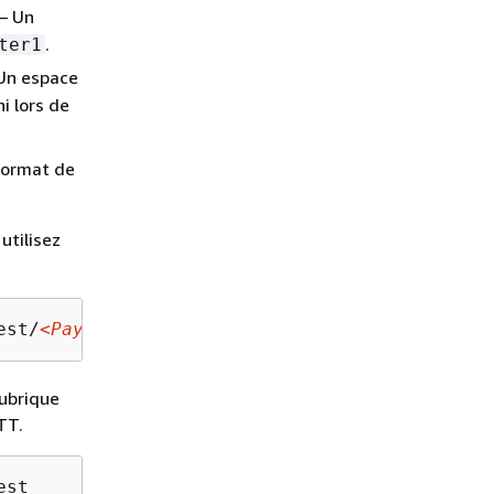
— Un
.
ter1
Un espace
i lors de
format de
utilisez
est/
<PayloadFormat>
rubrique
TT.
est