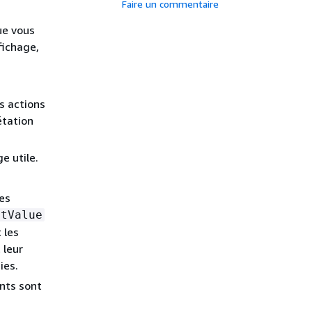
Faire un commentaire
ue vous
fichage,
s actions
étation
e utile.
es
ltValue
 les
 leur
ies.
nts sont