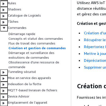
Utilisez AWS Io
Rules
distance réutili
Shadows
et gérez des com
Catalogue de Logiciels
Tâches
Création et ge
Commandes
Création d'
Démarrage rapide
Concepts et statut des commandes
Récupérer l
Flux de travail des commandes
Répertoriez
Création et gestion de commandes
Démarrage et surveillance des
Mettre à jo
exécutions de commandes
Dépréciatio
Obsolescence d’une ressource de
Supprimer u
commande
Tunneling sécurisé
Mise en service des appareils
Indexation de la flotte
Création 
MQTT-based livraison de fichiers
Device Advisor
Fournissez les i
Emplacement de l'appareil