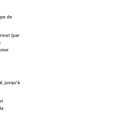
ype de
rmat (par
:
pour
é, jusqu'à
nt
la