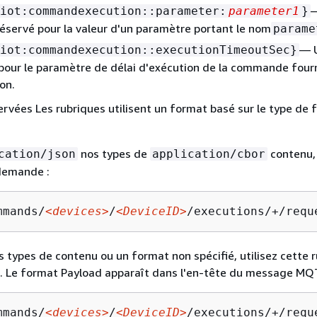
iot:commandexecution::parameter:
parameter1
}
éservé pour la valeur d'un paramètre portant le nom
parame
— 
iot:commandexecution::executionTimeoutSec}
pour le paramètre de délai d'exécution de la commande fourn
on.
vées Les rubriques utilisent un format basé sur le type de 
nos types de
contenu, 
cation/json
application/cbor
 demande :
mmands/
<devices>
/
<DeviceID>
/executions/+/requ
s types de contenu ou un format non spécifié, utilisez cette 
 Le format Payload apparaît dans l'en-tête du message MQ
mmands/
<devices>
/
<DeviceID>
/executions/+/requ