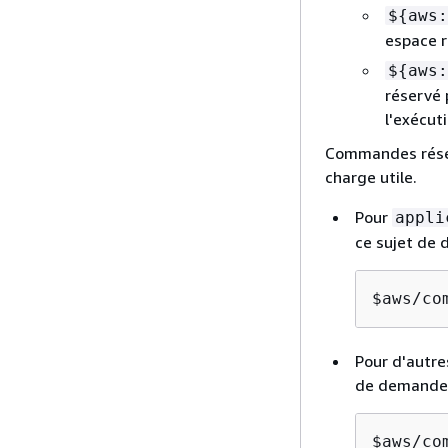
$
{
aws:
espace r
$
{
aws:
réservé 
l'exécuti
Commandes réser
charge utile.
Pour
appli
ce sujet de
$aws/co
Pour d'autre
de demande.
$aws/co