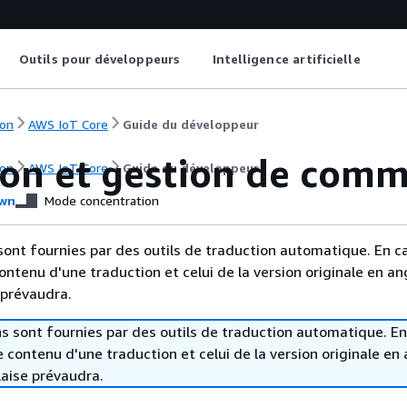
Outils pour développeurs
Intelligence artificielle
on
AWS IoT Core
Guide du développeur
ion et gestion de com
on
AWS IoT Core
Guide du développeur
wn
Mode concentration
sont fournies par des outils de traduction automatique. En c
contenu d'une traduction et celui de la version originale en ang
 prévaudra.
s sont fournies par des outils de traduction automatique. En
le contenu d'une traduction et celui de la version originale en 
laise prévaudra.