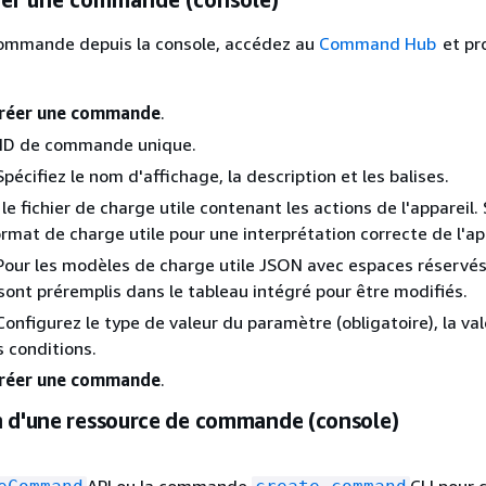
commande depuis la console, accédez au
Command Hub
et pr
réer une commande
.
n ID de commande unique.
Spécifiez le nom d'affichage, la description et les balises.
e fichier de charge utile contenant les actions de l'appareil. 
ormat de charge utile pour une interprétation correcte de l'ap
 Pour les modèles de charge utile JSON avec espaces réservés
ont préremplis dans le tableau intégré pour être modifiés.
Configurez le type de valeur du paramètre (obligatoire), la va
s conditions.
réer une commande
.
n d'une ressource de commande (console)
API ou la commande
CLI pour 