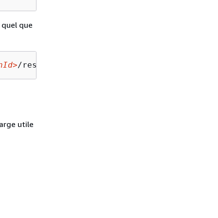
quel que
nId>
/response/
<PayloadFormat>
arge utile