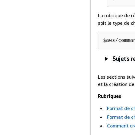
La rubrique de 
soit le type de c
$aws/comma
Sujets r
Les sections sui
et la création d
Rubriques
Format de c
Format de c
Comment cré