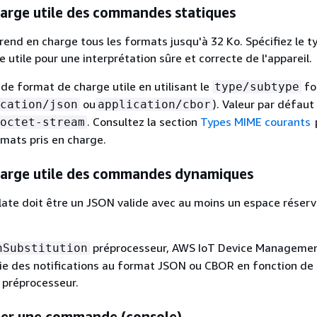
arge utile des commandes statiques
prend en charge tous les formats jusqu'à 32 Ko. Spécifiez le t
utile pour une interprétation sûre et correcte de l'appareil.
 de format de charge utile en utilisant le
fo
type/subtype
ou
). Valeur par défaut 
cation/json
application/cbor
. Consultez la section
Types MIME courants
octet-stream
rmats pris en charge.
arge utile des commandes dynamiques
te doit être un JSON valide avec au moins un espace réserv
préprocesseur, AWS IoT Device Manageme
nSubstitution
 des notifications au format JSON ou CBOR en fonction de 
 préprocesseur.
er une commande (console)