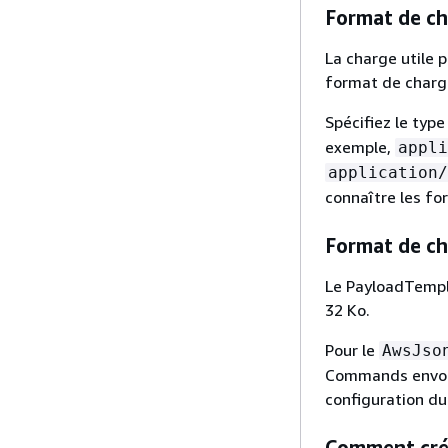
Format de ch
La charge utile 
format de charge 
Spécifiez le type
exemple,
appli
application/
connaître les fo
Format de ch
Le PayloadTempla
32 Ko.
Pour le
AwsJso
Commands envoie
configuration du
Comment cré