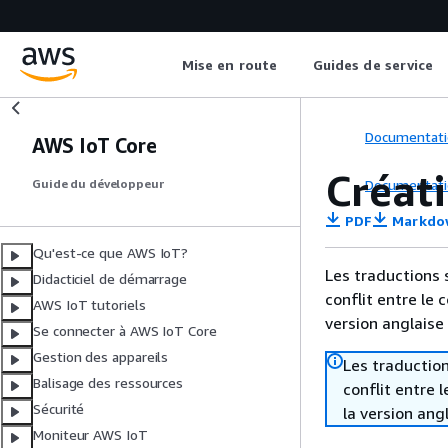
Mise en route
Guides de service
Documentati
AWS IoT Core
Créat
Documentati
Guide du développeur
PDF
Markdo
Qu'est-ce que AWS IoT?
Les traductions 
Didacticiel de démarrage
conflit entre le 
AWS IoT tutoriels
version anglaise
Se connecter à AWS IoT Core
Gestion des appareils
Les traduction
Balisage des ressources
conflit entre 
Sécurité
la version ang
Moniteur AWS IoT