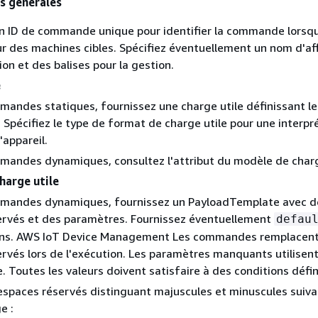
s générales
un ID de commande unique pour identifier la commande lorsq
ur des machines cibles. Spécifiez éventuellement un nom d'af
ion et des balises pour la gestion.
e
mandes statiques, fournissez une charge utile définissant le
l. Spécifiez le type de format de charge utile pour une interpr
'appareil.
mandes dynamiques, consultez l'attribut du modèle de charg
harge utile
mmandes dynamiques, fournissez un PayloadTemplate avec d
ervés et des paramètres. Fournissez éventuellement
defau
ons. AWS IoT Device Management Les commandes remplacent
rvés lors de l'exécution. Les paramètres manquants utilisent
. Toutes les valeurs doivent satisfaire à des conditions défin
espaces réservés distinguant majuscules et minuscules suiva
e :