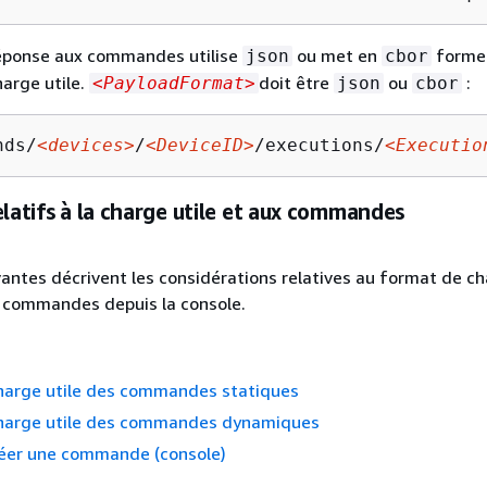
réponse aux commandes utilise
ou met en
forme 
json
cbor
harge utile.
doit être
ou
:
<PayloadFormat>
json
cbor
nds/
<devices>
/
<DeviceID>
/executions/
<Executio
elatifs à la charge utile et aux commandes
vantes décrivent les considérations relatives au format de ch
e commandes depuis la console.
harge utile des commandes statiques
harge utile des commandes dynamiques
er une commande (console)