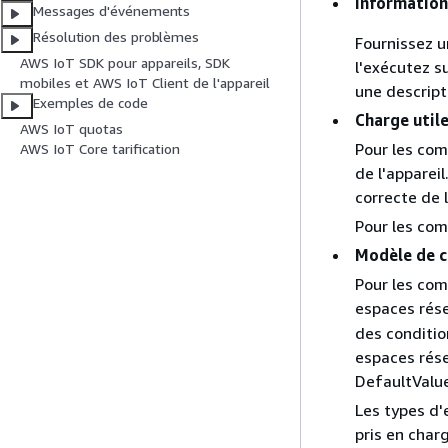
Information
Messages d'événements
Résolution des problèmes
Fournissez 
AWS IoT SDK pour appareils, SDK
l'exécutez s
mobiles et AWS IoT Client de l'appareil
une descript
Exemples de code
Charge util
AWS IoT quotas
Pour les com
AWS IoT Core tarification
de l'apparei
correcte de l
Pour les com
Modèle de c
Pour les co
espaces rés
des conditi
espaces rése
DefaultValue
Les types d'
pris en charg