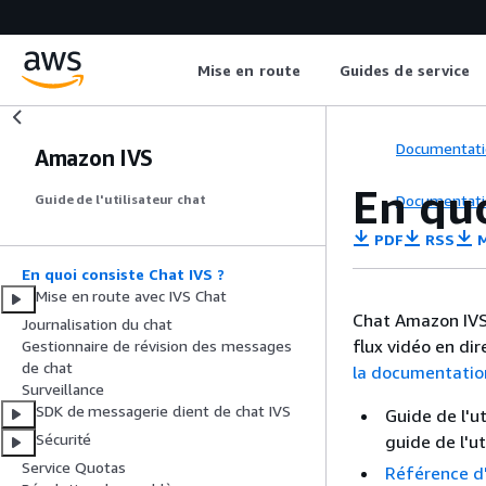
Mise en route
Guides de service
Documentati
Amazon IVS
En qu
Documentati
Guide de l'utilisateur chat
PDF
RSS
M
En quoi consiste Chat IVS ?
Mise en route avec IVS Chat
Chat Amazon IVS 
Journalisation du chat
flux vidéo en di
Gestionnaire de révision des messages
de chat
la documentatio
Surveillance
SDK de messagerie client de chat IVS
Guide de l'u
Sécurité
guide de l'ut
Service Quotas
Référence d