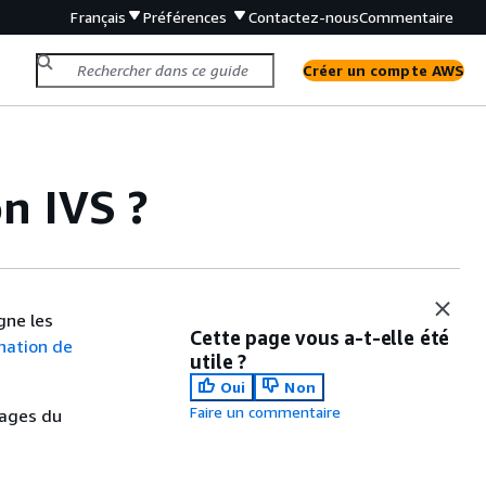
Français
Préférences
Contactez-nous
Commentaire
Créer un compte AWS
n IVS ?
gne les
Cette page vous a-t-elle été
nation de
utile ?
Oui
Non
Faire un commentaire
pages du