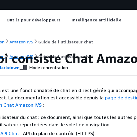
Outils pour développeurs
Intelligence artificielle
on
Amazon IVS
Guide de l'utilisateur chat
oi consiste Chat Amazo
on
Amazon IVS
Guide de l'utilisateur chat
arkdown
Mode concentration
est une fonctionnalité de chat en direct gérée qui accompa
rect. La documentation est accessible depuis la
page de desti
n Chat Amazon IVS
:
tilisateur du chat : ce document, ainsi que toutes les autres 
ilisateur répertoriées dans le volet de navigation.
'API Chat
: API du plan de contrôle (HTTPS).