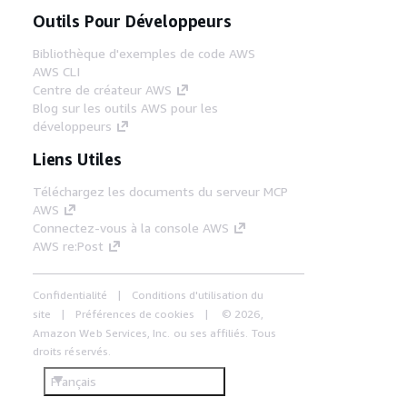
Outils Pour Développeurs
Bibliothèque d'exemples de code AWS
AWS CLI
Centre de créateur AWS
Blog sur les outils AWS pour les
développeurs
Liens Utiles
Téléchargez les documents du serveur MCP
AWS
Connectez-vous à la console AWS
AWS re:Post
Confidentialité
Conditions d'utilisation du
site
Préférences de cookies
© 2026,
Amazon Web Services, Inc. ou ses affiliés. Tous
droits réservés.
Français