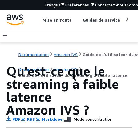
Français
Préférences
Contactez-nous
Comm
Mise en route
Guides de service
Out
Documentation
Amazon IVS
Qu'est-ce que le
Documentation
Amazon IVS
Guide de l'utilisateur du streaming à faible latence
streaming à faible
latence
Amazon IVS ?
PDF
RSS
Markdown
Mode concentration