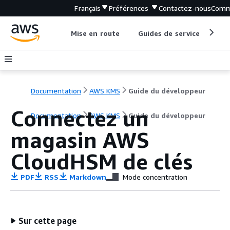
Français
Préférences
Contactez-nous
Comm
Mise en route
Guides de service
Out
Documentation
AWS KMS
Guide du développeur
Connectez un
Documentation
AWS KMS
Guide du développeur
magasin AWS
CloudHSM de clés
PDF
RSS
Markdown
Mode concentration
Sur cette page