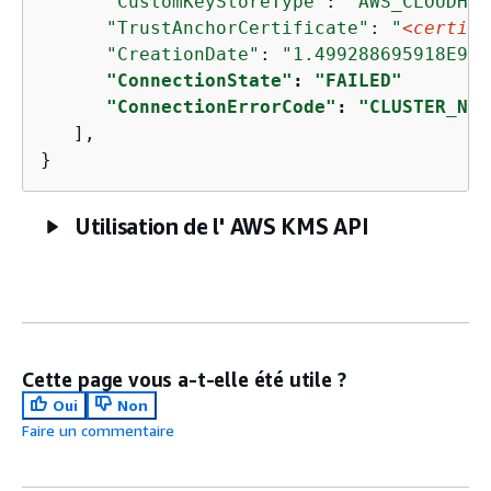
"CustomKeyStoreType"
: 
"AWS_CLOUDHSM
"TrustAnchorCertificate"
: 
"
<certifi
"CreationDate"
: 
"1.499288695918E9"
,

"ConnectionState"
: 
"FAILED"
"ConnectionErrorCode"
: 
"CLUSTER_NOT
   ],

}
Utilisation de l' AWS KMS API
Cette page vous a-t-elle été utile ?
Oui
Non
Faire un commentaire