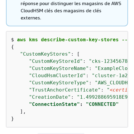
réponse pour distinguer les magasins de AWS
CloudHSM clés des magasins de clés
externes.
$ 
aws kms describe-custom-key-stores --cu
{
"CustomKeyStores"
: [

"CustomKeyStoreId"
: 
"cks-1234567890
"CustomKeyStoreName"
: 
"ExampleCloud
"CloudHsmClusterId"
: 
"cluster-1a23b
"CustomKeyStoreType"
: 
"AWS_CLOUDHSM
"TrustAnchorCertificate"
: 
"
<certifi
"CreationDate"
: 
"1.499288695918E9"
,

"ConnectionState"
: 
"CONNECTED"
   ],

}