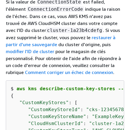
Si la valeur de
est failed,
ConnectionState
l'élément
indique la raison
ConnectionErrorCode
de l'échec. Dans ce cas, vous AWS KMS n'avez pas
trouvé de AWS CloudHSM cluster dans votre compte
avec l'ID du cluster
. Si vous
cluster-1a23b4cdefg
avez supprimé le cluster, vous pouvez le
restaurer à
partir d'une sauvegarde
du cluster d'origine, puis
modifier l'ID de cluster
pour le magasin de clés
personnalisé. Pour obtenir de l'aide afin de répondre à
un code d'erreur de connexion, veuillez consulter la
rubrique
Comment corriger un échec de connexion
.
$ 
aws kms describe-custom-key-stores --cu
{
"CustomKeyStores"
: [

"CustomKeyStoreId"
: 
"cks-1234567890
"CustomKeyStoreName"
: 
"ExampleKeySt
"CloudHsmClusterId"
: 
"cluster-1a23b