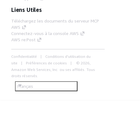
Liens Utiles
Téléchargez les documents du serveur MCP
AWS
Connectez-vous à la console AWS
AWS re:Post
Confidentialité
Conditions d'utilisation du
site
Préférences de cookies
© 2026,
Amazon Web Services, Inc. ou ses affiliés. Tous
droits réservés.
Français