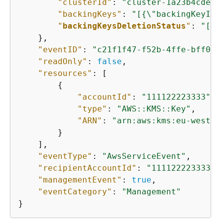
"clusterId"
: 
"cluster-1a23b4cdefg
"backingKeys"
: 
"[
{
\"backingKeyId\
"
backingKeysDeletionStatus
"
: 
"[
{
\
    },

"eventID"
: 
"c21f1f47-f52b-4ffe-bff0-6
"readOnly"
: 
false
,

"resources"
: [

{
"accountId"
: 
"111122223333"
,

"type"
: 
"AWS::KMS::Key"
,

"ARN"
: 
"arn:aws:kms:eu-west-1
        }

    ],

"eventType"
: 
"AwsServiceEvent"
,

"recipientAccountId"
: 
"111122223333"
,

"managementEvent"
: 
true
,

"eventCategory"
: 
"Management"
}