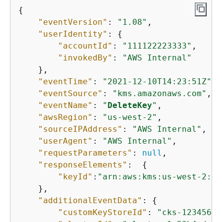
{
"eventVersion"
: 
"1.08"
,

"userIdentity"
: 
{
"accountId"
: 
"111122223333"
,

"invokedBy"
: 
"AWS Internal"
    },

"eventTime"
: 
"2021-12-10T14:23:51Z"
,

"eventSource"
: 
"kms.amazonaws.com"
,

"eventName"
: 
"
DeleteKey
"
,

"awsRegion"
: 
"us-west-2"
,

"sourceIPAddress"
: 
"AWS Internal"
,

"userAgent"
: 
"AWS Internal"
,

"requestParameters"
: 
null
,

"responseElements"
:  
{
"keyId"
:
"arn:aws:kms:us-west-2:11
    },

"additionalEventData"
: 
{
"customKeyStoreId"
: 
"cks-12345678