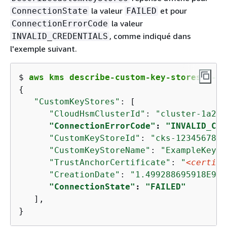
la valeur
et pour
ConnectionState
FAILED
la valeur
ConnectionErrorCode
, comme indiqué dans
INVALID_CREDENTIALS
l'exemple suivant.
$ 
aws kms describe-custom-key-stores --cu
{
"CustomKeyStores"
: [

"CloudHsmClusterId"
: 
"cluster-1a23b
"ConnectionErrorCode"
: 
"INVALID_CRE
"CustomKeyStoreId"
: 
"cks-1234567890
"CustomKeyStoreName"
: 
"ExampleKeySt
"TrustAnchorCertificate"
: 
"
<certifi
"CreationDate"
: 
"1.499288695918E9"
,

"ConnectionState"
: 
"FAILED"
   ],

}