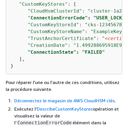
"CustomKeyStores"
: [

"CloudHsmClusterId"
: 
"cluster-1a23b
"
ConnectionErrorCode"
: 
"USER_LOCKED
"CustomKeyStoreId"
: 
"cks-1234567890
"CustomKeyStoreName"
: 
"ExampleKeySt
"TrustAnchorCertificate"
: 
"
<certifi
"CreationDate"
: 
"1.499288695918E9"
,

"ConnectionState"
: 
"FAILED"
   ],

}
Pour réparer l'une ou l'autre de ces conditions, utilisez
la procédure suivante.
Déconnectez le magasin de AWS CloudHSM clés
.
Exécutez l'
DescribeCustomKeyStores
opération et
visualisez la valeur de
l'
élément dans la
ConnectionErrorCode