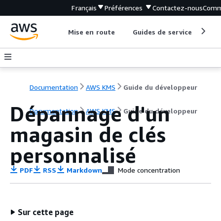
Français
Préférences
Contactez-nous
Comm
Mise en route
Guides de service
Out
Documentation
AWS KMS
Guide du développeur
Dépannage d'un
Documentation
AWS KMS
Guide du développeur
magasin de clés
personnalisé
PDF
RSS
Markdown
Mode concentration
Sur cette page