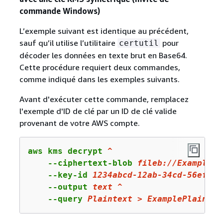
commande Windows)
L’exemple suivant est identique au précédent,
sauf qu’il utilise l’utilitaire
pour
certutil
décoder les données en texte brut en Base64.
Cette procédure requiert deux commandes,
comme indiqué dans les exemples suivants.
Avant d'exécuter cette commande, remplacez
l'exemple d'ID de clé par un ID de clé valide
provenant de votre AWS compte.
aws kms decrypt 
^
    --ciphertext-blob 
fileb:
//ExampleEn
    --key-id 
1234abcd
-
12
ab-
34
cd-
56
ef-
12
    --output 
text
^
    --query 
Plaintext
>
ExamplePlaintex