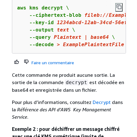
aws kms decrypt \

    --ciphertext-blob 
fileb:
//ExampleEn
    --key-id 
1234abcd
-
12
ab-
34
cd-
56
ef-
12
    --output 
text
 \

    --query 
Plaintext
|
base64
 \

    --decode 
>
ExamplePlaintextFile
Faire un commentaire
Cette commande ne produit aucune sortie. La
sortie de la commande
est décodée en
decrypt
base64 et enregistrée dans un fichier.
Pour plus d’informations, consultez
Decrypt
dans
la
Référence des API d’AWS Key Management
Service
.
Exemple 2 : pour déchiffrer un message chiffré
avec une clé KMS symétrique (invite de