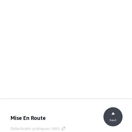
Mise En Route
haut
Didacticiels pratiques AWS