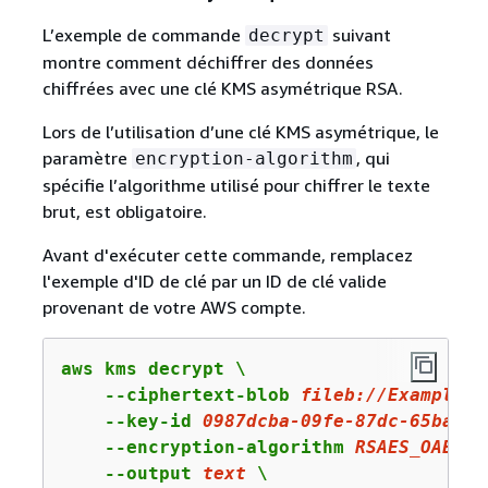
L’exemple de commande
suivant
decrypt
montre comment déchiffrer des données
chiffrées avec une clé KMS asymétrique RSA.
Lors de l’utilisation d’une clé KMS asymétrique, le
paramètre
, qui
encryption-algorithm
spécifie l’algorithme utilisé pour chiffrer le texte
brut, est obligatoire.
Avant d'exécuter cette commande, remplacez
l'exemple d'ID de clé par un ID de clé valide
provenant de votre AWS compte.
aws kms decrypt \

    --ciphertext-blob 
fileb:
//ExampleEn
    --key-id 
0987dcba
-
09
fe-
87
dc-
65
ba-ab
    --encryption-algorithm 
RSAES_OAEP_S
    --output 
text
 \
