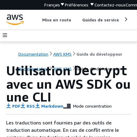
Français
Préférences
Contactez-nous
Comm
Mise en route
Guides de service
Out
Documentation
AWS KMS
Guide du développeur
Utilisation
Decrypt
Documentation
AWS KMS
Guide du développeur
avec un AWS SDK ou
une CLI
PDF
RSS
Markdown
Mode concentration
Les traductions sont fournies par des outils de
traduction automatique. En cas de conflit entre le