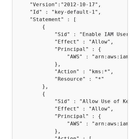
    "Version":"2012-10-17",

    "Id" : "key-default-1",

    "Statement" : [

{
            "Sid" : "Enable IAM User Per
            "Effect" : "Allow",

            "Principal" : 
{
                "AWS" : "arn:aws:iam::1
            },

            "Action" : "kms:*",

            "Resource" : "*"

        },

{
            "Sid" : "Allow Use of Key",

            "Effect" : "Allow",

            "Principal" : 
{
                "AWS" : "arn:aws:iam::1
            },

            "Action" : [
