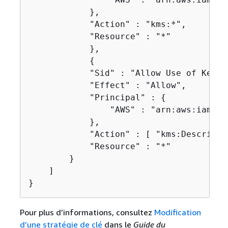
            },

            "Action" : "kms:*",

            "Resource" : "*"

            },

{
            "Sid" : "Allow Use of Key",

            "Effect" : "Allow",

            "Principal" : 
{
                "AWS" : "arn:aws:iam::1
            },

            "Action" : [ "kms:Describe"
            "Resource" : "*"

        }

    ]

}
Pour plus d’informations, consultez
Modification
d’une stratégie de clé
dans le
Guide du