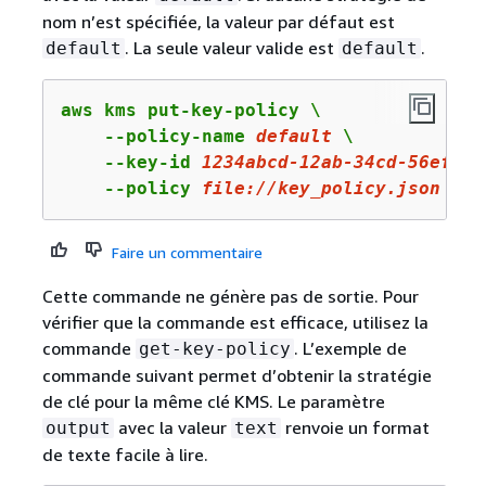
nom n’est spécifiée, la valeur par défaut est
. La seule valeur valide est
.
default
default
aws kms put-key-policy \

    --policy-name 
default
 \

    --key-id 
1234abcd
-
12
ab-
34
cd-
56
ef-
12
    --policy 
file:
//key_policy.json
Faire un commentaire
Cette commande ne génère pas de sortie. Pour
vérifier que la commande est efficace, utilisez la
commande
. L’exemple de
get-key-policy
commande suivant permet d’obtenir la stratégie
de clé pour la même clé KMS. Le paramètre
avec la valeur
renvoie un format
output
text
de texte facile à lire.