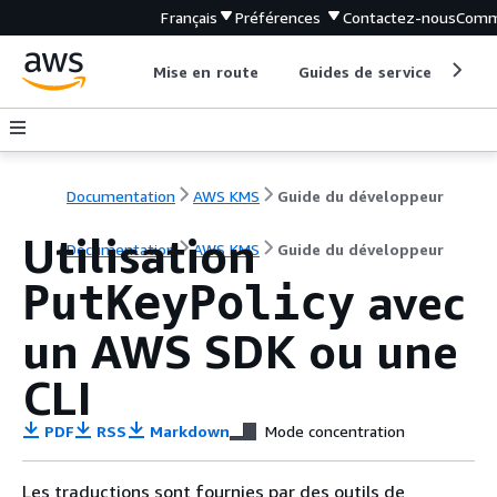
Français
Préférences
Contactez-nous
Comm
Mise en route
Guides de service
Out
Documentation
AWS KMS
Guide du développeur
Utilisation
Documentation
AWS KMS
Guide du développeur
avec
PutKeyPolicy
un AWS SDK ou une
CLI
PDF
RSS
Markdown
Mode concentration
Les traductions sont fournies par des outils de