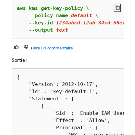
aws kms get-key-policy \

    --policy-name 
default
 \

    --key-id 
1234abcd
-
12
ab-
34
cd-
56
ef-
12
    --output 
text
Faire un commentaire
Sortie :
{
    "Version":"2012-10-17",

    "Id" : "key-default-1",

    "Statement" : [

{
            "Sid" : "Enable IAM User Per
            "Effect" : "Allow",

            "Principal" : 
{
                "AWS" : "arn:aws:iam::1