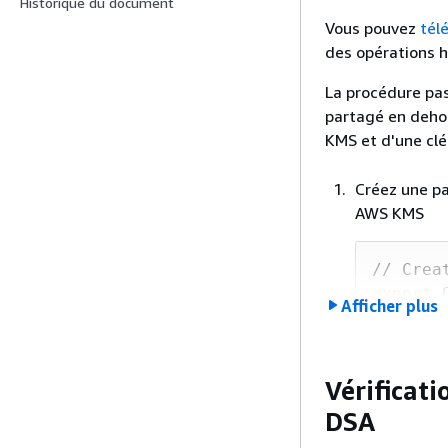
Historique du document
Vous pouvez
tél
des opérations h
La procédure pa
partagé en dehor
KMS et d'une clé
Créez une pa
AWS KMS
// Crea
export
 
Afficher plus
export
 
export
 
Vérificati
openssl
DSA