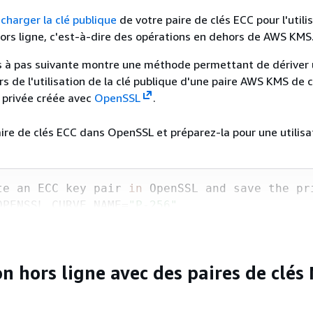
écharger la clé publique
de votre paire de clés ECC pour l'utili
ors ligne, c'est-à-dire des opérations en dehors de AWS KMS
s à pas suivante montre une méthode permettant de dériver 
s de l'utilisation de la clé publique d'une paire AWS KMS de 
 privée créée avec
OpenSSL
.
ire de clés ECC dans OpenSSL et préparez-la pour une utilisa
te an ECC key pair 
in
 OpenSSL and save the pr
OPENSSL_CURVE_NAME=
"P-256"
KMS_CURVE_NAME=
"ECC_NIST_P256"
OPENSSL_KEY1_PRIV_PEM=
"openssl_ecc_key1_priv.
on hors ligne avec des paires de clés
 ecparam -name 
$
{
OPENSSL_CURVE_NAME}
 -genkey 