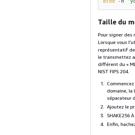
echo
 -n 
'y
Taille du m
Pour signer des 
Lorsque vous l'ut
représentatif de 
le transmettez a
différent du « M
NIST FIPS 204.
Commencez pa
domaine, la 
séparateur d
Ajoutez le 
SHAKE256 À ut
Enfin, hache