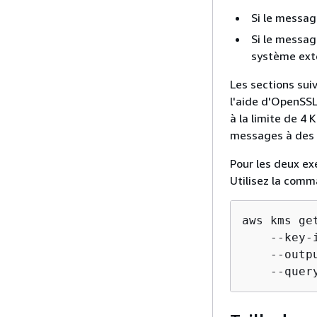
// Down
Si le message
export
 
Si le message
    tee
système ext
// Crea
Les sections su
export
 
l'aide d'OpenSS
echo
"-
à la limite de 4
echo
$
{
messages à des f
echo
"-
Pour les deux ex
Utilisez la comm
Déterminez l
de la clé KM
aws kms get
    --key-
export
 
    --outpu
openssl
    --quer
    -pe