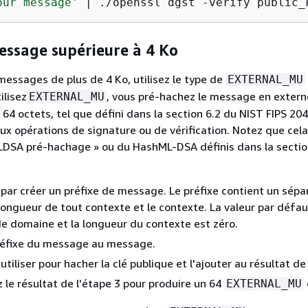
our message'
 | ./openssl dgst -verify public_
essage supérieure à 4 Ko
messages de plus de 4 Ko, utilisez le type de
EXTERNAL_MU
ilisez
, vous pré-hachez le message en extern
EXTERNAL_MU
64 octets, tel que défini dans la section 6.2 du NIST FIPS 204
ux opérations de signature ou de vérification. Notez que cela
LDSA pré-hachage » ou du HashML-DSA définis dans la sectio
r créer un préfixe de message. Le préfixe contient un sépa
longueur de tout contexte et le contexte. La valeur par défau
e domaine et la longueur du contexte est zéro.
préfixe du message au message.
iliser pour hacher la clé publique et l'ajouter au résultat de 
z le résultat de l'étape 3 pour produire un 64
EXTERNAL_MU