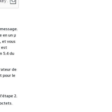
key.der -signature ExampleSignature.bin
message.
e en un μ
, et vous
 est
n 5.4 du
rateur de
t pour le
l'étape 2.
octets.