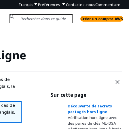
Français
Préférences
Contactez-nous
Commentaire
Créer un compte AWS
ligne
as de
lais, la
Sur cette page
 cas de
Découverte de secrets
anglais,
partagés hors ligne
Vérification hors ligne avec
des paires de clés ML-DSA
Vérification hors ligne à l'aide