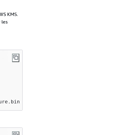
WS KMS.
 les
ure.bin