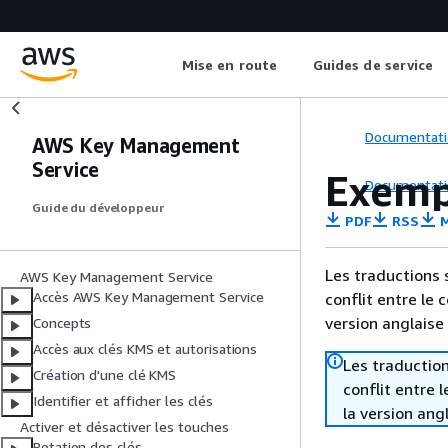
Mise en route
Guides de service
Documentati
AWS Key Management
Service
Exemp
Documentati
Guide du développeur
PDF
RSS
M
Les traductions 
AWS Key Management Service
Accès AWS Key Management Service
conflit entre le 
version anglaise
Concepts
Accès aux clés KMS et autorisations
Les traduction
Création d'une clé KMS
conflit entre 
Identifier et afficher les clés
la version ang
Activer et désactiver les touches
Rotation des clés