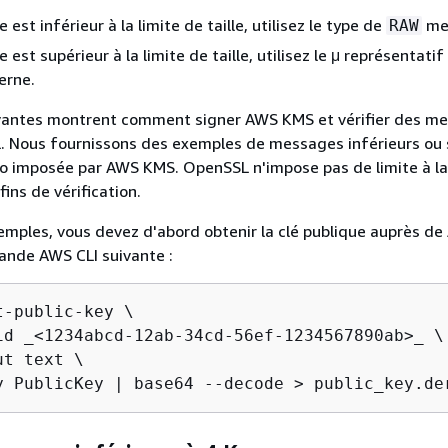
load the public key and save the Base64-encod
 est inférieur à la limite de taille, utilisez le type de
me
RAW
KMS_KEY1_PUB_BASE64=`aws kms get-public-key -
 est supérieur à la limite de taille, utilisez le μ représentatif
 /dev/stderr | jq -r .PublicKey`              
erne.
te a PEM file 
for
 the public KMS key 
for
ivantes montrent comment signer AWS KMS et vérifier des m
KMS_KEY1_PUB_PEM=
"aws_kms_ecdh_key1_pub.pem"
L. Nous fournissons des exemples de messages inférieurs ou 
----BEGIN PUBLIC KEY-----"
 > 
$
{
KMS_KEY1_PUB_P
 Ko imposée par AWS KMS. OpenSSL n'impose pas de limite à la 
KMS_KEY1_PUB_BASE64}
 | fold -w 64 >> 
$
{
KMS_KE
ins de vérification.
----END PUBLIC KEY-----"
 >> 
$
{
KMS_KEY1_PUB_PE
emples, vous devez d'abord obtenir la clé publique auprès d
ande AWS CLI suivante :
e secret partagé dans OpenSSL à l'aide de la clé privée d'O
S publique.
-public-key \

id _<1234abcd-12ab-34cd-56ef-1234567890ab>_ \

OPENSSL_SHARED_SECRET1_BIN=
"openssl_shared_se
t text \

 pkeyutl -derive -inkey 
$
{
OPENSSL_KEY1_PRIV_P
y PublicKey | base64 --decode > public_key.de
erkey 
$
{
KMS_KEY1_PUB_PEM}
 -out 
$
{
OPENSSL_SHAR