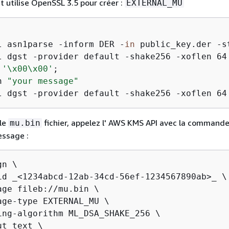
t utilise OpenSSL 3.5 pour créer :
EXTERNAL_MU
l asn1parse -inform DER -
in
 public_key.der -s
l dgst -provider default -shake256 -xoflen 64 
'\x00\x00'
;

n 
"your message"
l dgst -provider default -shake256 -xoflen 64
 le
fichier, appelez l' AWS KMS API avec la commande
mu.bin
essage :
n \

id _<1234abcd-12ab-34cd-56ef-1234567890ab>_ \

age fileb://mu.bin \

age-type EXTERNAL_MU \

ing-algorithm ML_DSA_SHAKE_256 \

t text \
