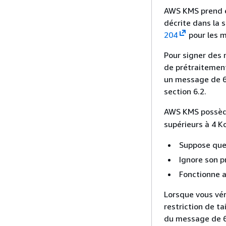
export
 
AWS KMS prend e
openssl
décrite dans la s
    -ou
204
pour les m
Pour signer des 
// View
de prétraitemen
// Base
un message de 64
export
 
section 6.2.
    tee
AWS KMS possèd
Créez une pa
supérieurs à 4 Ko
utilisation 
Suppose que
Ignore son p
// Crea
Fonctionne a
// with
// Save
Lorsque vous vér
export
 
restriction de ta
    --k
du message de 6