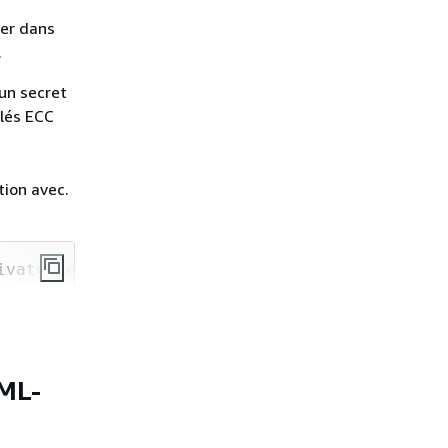
ser dans
.
un secret
clés ECC
tion avec.
ivate key 
in
pem"
 ML-
-out 
$
{
OPENSSL_KEY1_PRIV_PEM}