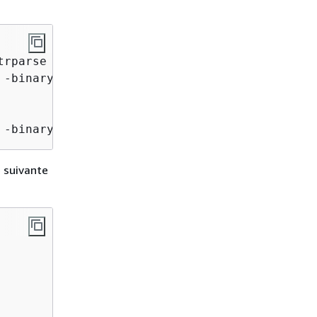
trparse 17 -noout -out - 2>/dev/null |

-binary;

 -binary > mu.bin
 suivante