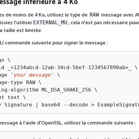
essage inférieure à 4 Ko
s de moins de 4 Ko, utilisez le type de
message avec A
RAW
ssiez l'utiliser
, cela n'est pas nécessaire pour
EXTERNAL_MU
taille est limitée.
CLI commande suivante pour signer le message :
n \

id _<1234abcd-12ab-34cd-56ef-1234567890ab>_ \

age 
'
your message
'
 \

ge-type RAW \

ing-algorithm ML_DSA_SHAKE_256 \

t text \

y Signature | base64 --decode > ExampleSignat
 message à l'aide d'OpenSSL, utilisez la commande suivante :