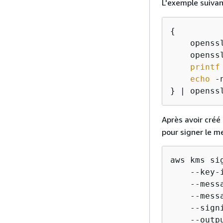
L'exemple suivan
{
    openss
    openss
printf
echo
 -
} | openss
Après avoir créé
pour signer le m
aws kms sig
    --key-
    --mess
    --mess
    --sign
    --outpu