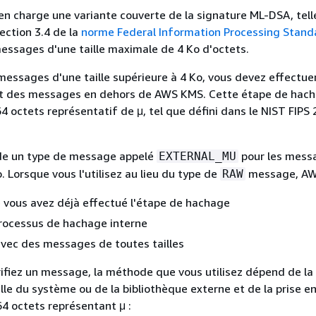
OPENSSL_KEY1_PUB_PEM=
"openssl_ecc_key1_pub.pe
n charge une variante couverte de la signature ML-DSA, tell
 ec -
in
$
{
OPENSSL_KEY1_PRIV_PEM}
 -pubout -out
ection 3.4 de la
norme Federal Information Processing Standa
t 
$
{
OPENSSL_KEY1_PUB_PEM}
essages d'une taille maximale de 4 Ko d'octets.
messages d'une taille supérieure à 4 Ko, vous devez effectuer
 the PEM file containing the public key and ex
t des messages en dehors de AWS KMS. Cette étape de hach
64 encoded string into OPENSSL_KEY1_PUB_BASE6
 octets représentatif de μ, tel que défini dans le NIST FIPS 
OPENSSL_KEY1_PUB_BASE64=`cat 
$
{
OPENSSL_KEY1_P
 /dev/stderr | grep -v 
"PUBLIC KEY"
 | tr -d 
"
e un type de message appelé
pour les mess
EXTERNAL_MU
ire de clés d'accord de clés ECC AWS KMS et préparez-la pou
. Lorsque vous l'utilisez au lieu du type de
message, AW
RAW
avec OpenSSL.
 vous avez déjà effectué l'étape de hachage
rocessus de hachage interne
te a KMS key on the same curve as the key pair
vec des messages de toutes tailles
 a key usage of KEY_AGREEMENT

 its ARN 
in
ifiez un message, la méthode que vous utilisez dépend de la
KMS_KEY1_ARN=`aws kms create-key --key-spec 
$
ille du système ou de la bibliothèque externe et de la prise e
ey-usage KEY_AGREEMENT | tee /dev/stderr | jq 
4 octets représentant μ :