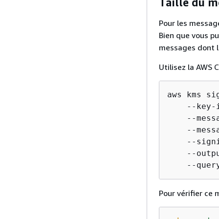
Taille du m
Pour les message
Bien que vous pui
messages dont la 
Utilisez la AWS 
aws kms sig
    --key-
    --mess
    --messa
    --sign
    --outpu
    --quer
Pour vérifier ce