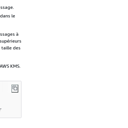
ed version 
in
ssage.
-key-id 
$
{
KMS_KEY1_ARN}
 | \

 dans le
      

essages à
supérieurs
EM}
taille des
Y1_PUB_PEM}
M}
e AWS KMS.
penSSL et
cret1.bin"
EM}
 \

r
ED_SECRET1_BIN}