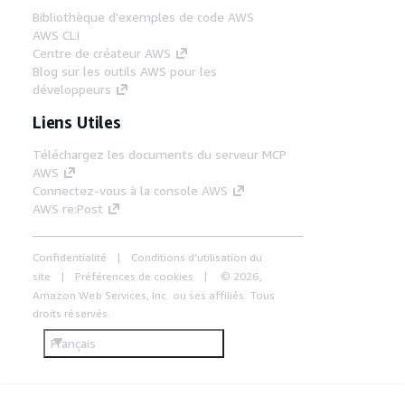
Bibliothèque d'exemples de code AWS
AWS CLI
Centre de créateur AWS
Blog sur les outils AWS pour les
développeurs
Liens Utiles
Téléchargez les documents du serveur MCP
AWS
Connectez-vous à la console AWS
AWS re:Post
Confidentialité
Conditions d'utilisation du
site
Préférences de cookies
© 2026,
Amazon Web Services, Inc. ou ses affiliés. Tous
droits réservés.
Français