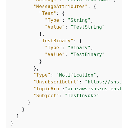
"MessageAttributes"
: 
{
"Test"
: 
{
"Type"
: 
"String"
,

"Value"
: 
"TestString"
          },

"TestBinary"
: 
{
"Type"
: 
"Binary"
,

"Value"
: 
"TestBinary"
          }

        },

"Type"
: 
"Notification"
,

"UnsubscribeUrl"
: 
"https://sns.us
"TopicArn"
:
"arn:aws:sns:us-east-1
"Subject"
: 
"TestInvoke"
      }

    }

  ]

}