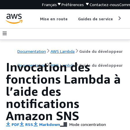
Français
Préférences
Contactez-nous
Comm
Mise en route
Guides de service
Out
Documentation
AWS Lambda
Guide du développeur
Invocation des
Documentation
AWS Lambda
Guide du développeur
fonctions Lambda à
l’aide des
notifications
Amazon SNS
PDF
RSS
Markdown
Mode concentration