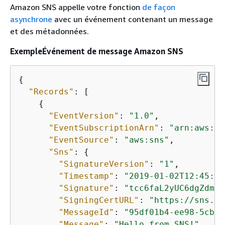
Amazon SNS appelle votre fonction
de façon
asynchrone
avec un événement contenant un message
et des métadonnées.
ExempleÉvénement de message Amazon SNS
{
"Records"
: [

{
"EventVersion"
: 
"1.0"
,

"EventSubscriptionArn"
: 
"arn:aws:sn
"EventSource"
: 
"aws:sns"
,

"Sns"
: 
{
"SignatureVersion"
: 
"1"
,

"Timestamp"
: 
"2019-01-02T12:45:07
"Signature"
: 
"tcc6faL2yUC6dgZdmrw
"SigningCertURL"
: 
"https://sns.us
"MessageId"
: 
"95df01b4-ee98-5cb9-
"Message"
: 
"Hello from SNS!"
,
